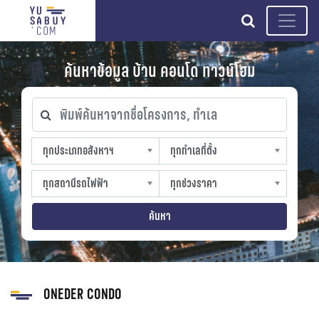
search
ค้นหาข้อมูล บ้าน คอนโด ทาวน์โฮม
พิมพ์ค้นหาจากชื่อโครงการ, ทำเล
ทุกประเภทอสังหาฯ
ทุกทำเลที่ตั้ง
ทุกประเภทอสังหาฯ
ทุกทำเลที่ตั้ง
sproperty
slocation
ทุกสถานีรถไฟฟ้า
ทุกช่วงราคา
ทุกสถานีรถไฟฟ้า
ทุกช่วงราคา
strain-station
sprice
ค้นหา
ONEDER CONDO