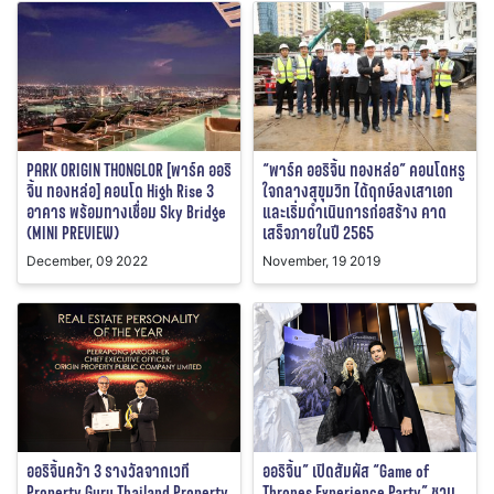
PARK ORIGIN THONGLOR [พาร์ค ออริ
“พาร์ค ออริจิ้น ทองหล่อ” คอนโดหรู
จิ้น ทองหล่อ] คอนโด High Rise 3
ใจกลางสุขุมวิท ได้ฤกษ์ลงเสาเอก
อาคาร พร้อมทางเชื่อม Sky Bridge
และเริ่มดำเนินการก่อสร้าง คาด
(MINI PREVIEW)
เสร็จภายในปี 2565
December, 09 2022
November, 19 2019
ออริจิ้นคว้า 3 รางวัลจากเวที
ออริจิ้น” เปิดสัมผัส “Game of
Property Guru Thailand Property
Thrones Experience Party” ชวน