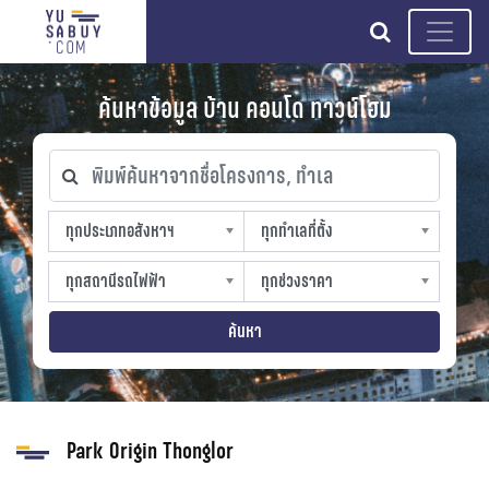
search
ค้นหาข้อมูล บ้าน คอนโด ทาวน์โฮม
พิมพ์ค้นหาจากชื่อโครงการ, ทำเล
ทุกประเภทอสังหาฯ
ทุกทำเลที่ตั้ง
ทุกประเภทอสังหาฯ
ทุกทำเลที่ตั้ง
sproperty
slocation
ทุกสถานีรถไฟฟ้า
ทุกช่วงราคา
ทุกสถานีรถไฟฟ้า
ทุกช่วงราคา
strain-station
sprice
ค้นหา
Park Origin Thonglor