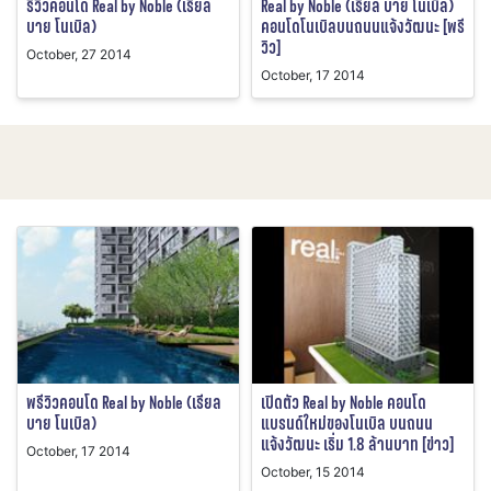
รีวิวคอนโด Real by Noble (เรียล
Real by Noble (เรียล บาย โนเบิล)
บาย โนเบิล)
คอนโดโนเบิลบนถนนแจ้งวัฒนะ [พรี
วิว]
October, 27 2014
October, 17 2014
พรีวิวคอนโด Real by Noble (เรียล
เปิดตัว Real by Noble คอนโด
บาย โนเบิล)
แบรนด์ใหม่ของโนเบิล บนถนน
แจ้งวัฒนะ เริ่ม 1.8 ล้านบาท [ข่าว]
October, 17 2014
October, 15 2014