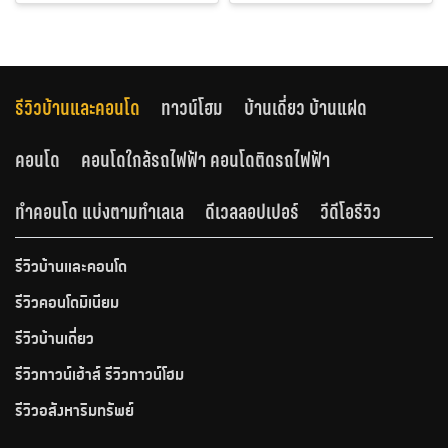
รีวิวบ้านและคอนโด
ทาวน์โฮม
บ้านเดี่ยว บ้านแฝด
คอนโด
คอนโดใกล้รถไฟฟ้า คอนโดติดรถไฟฟ้า
ทำคอนโด แบ่งตามทำเลเล
ดีเวลลอปเปอร์
วีดีโอรีวิว
รีวิวบ้านและคอนโด
รีวิวคอนโดมิเนียม
รีวิวบ้านเดี่ยว
รีวิวทาวน์เฮ้าส์ รีวิวทาวน์โฮม
รีวิวอสังหาริมทรัพย์