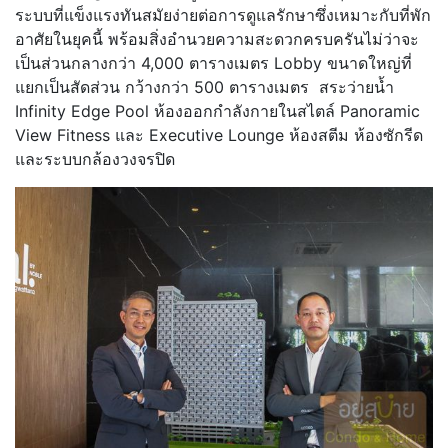
ระบบที่แข็งแรงทันสมัยง่ายต่อการดูแลรักษาซึ่งเหมาะกับที่พัก
อาศัยในยุคนี้ พร้อมสิ่งอำนวยความสะดวกครบครันไม่ว่าจะ
เป็นส่วนกลางกว่า 4,000 ตารางเมตร Lobby ขนาดใหญ่ที่
แยกเป็นสัดส่วน กว้างกว่า 500 ตารางเมตร สระว่ายน้ำ
Infinity Edge Pool ห้องออกกำลังกายในสไตล์ Panoramic
View Fitness และ Executive Lounge ห้องสตีม ห้องซักรีด
และระบบกล้องวงจรปิด