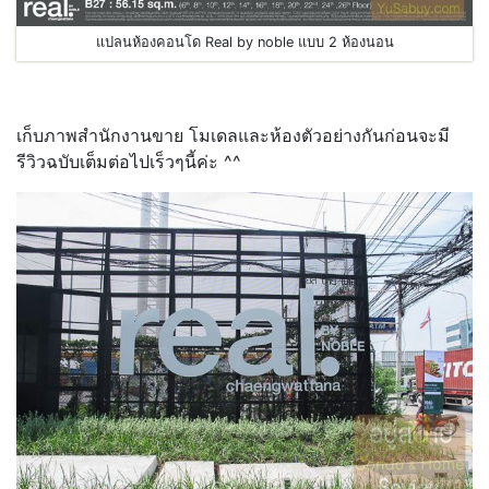
แปลนห้องคอนโด Real by noble แบบ 2 ห้องนอน
เก็บภาพสำนักงานขาย โมเดลและห้องตัวอย่างกันก่อนจะมี
รีวิวฉบับเต็มต่อไปเร็วๆนี้ค่ะ ^^