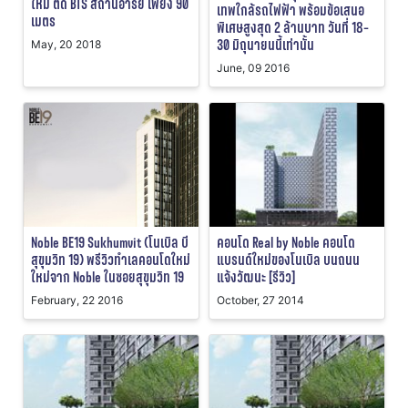
ใหม่ ติด BTS สถานีอารีย์ เพียง 90
เทพใกล้รถไฟฟ้า พร้อมข้อเสนอ
เมตร
พิเศษสูงสุด 2 ล้านบาท วันที่ 18-
30 มิถุนายนนี้เท่านั้น
May, 20 2018
June, 09 2016
คอนโด Real by Noble คอนโด
Noble BE19 Sukhumvit (โนเบิล บี
แบรนด์ใหม่ของโนเบิล บนถนน
สุขุมวิท 19) พรีวิวทำเลคอนโดใหม่
แจ้งวัฒนะ [รีวิว]
ใหม่จาก Noble ในซอยสุขุมวิท 19
October, 27 2014
February, 22 2016