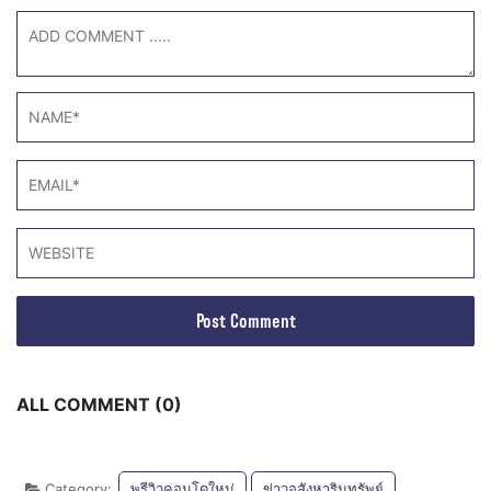
ALL COMMENT (0)
Category:
พรีวิวคอนโดใหม่
ข่าวอสังหาริมทรัพย์