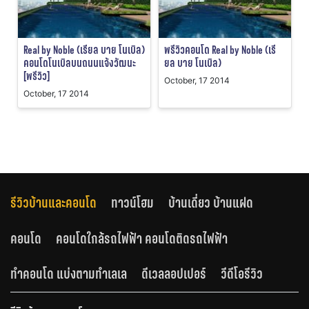
Real by Noble (เรียล บาย โนเบิล)
พรีวิวคอนโด Real by Noble (เรี
คอนโดโนเบิลบนถนนแจ้งวัฒนะ
ยล บาย โนเบิล)
[พรีวิว]
October, 17 2014
October, 17 2014
รีวิวบ้านและคอนโด
ทาวน์โฮม
บ้านเดี่ยว บ้านแฝด
คอนโด
คอนโดใกล้รถไฟฟ้า คอนโดติดรถไฟฟ้า
ทำคอนโด แบ่งตามทำเลเล
ดีเวลลอปเปอร์
วีดีโอรีวิว