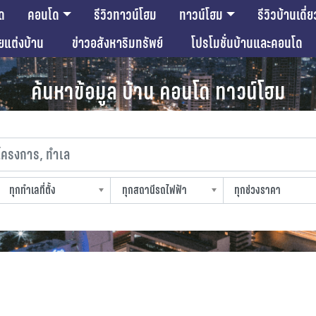
ด
คอนโด
รีวิวทาวน์โฮม
ทาวน์โฮม
รีวิวบ้านเดี่ย
ียแต่งบ้าน
ข่าวอสังหาริมทรัพย์
โปรโมชั่นบ้านและคอนโด
ค้นหาข้อมูล บ้าน คอนโด ทาวน์โฮม
งการ, ทำเล
ทุกทำเลที่ตั้ง
ทุกสถานีรถไฟฟ้า
ทุกช่วงราคา
slocation
strain-station
sprice