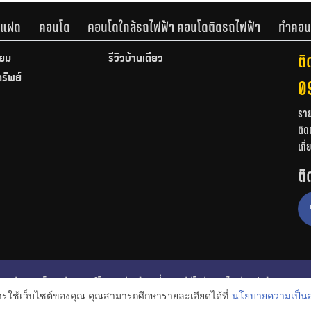
านแฝด
คอนโด
คอนโดใกล้รถไฟฟ้า คอนโดติดรถไฟฟ้า
ทำคอน
ติ
ียม
รีวิวบ้านเดี่ยว
ทรัพย์
0
รา
ติด
เกี
ติ
ก
รีวิวคอนโด
รีวิวทาวน์โฮม
รีวิวบ้านเดี่ยว
วีดีโอรีวิว
ไอเดียแต่งบ้าน
การใช้เว็บไซต์ของคุณ คุณสามารถศึกษารายละเอียดได้ที่
นโยบายความเป็นส
งหาริมทรัพย์
โปรโมชั่นบ้านและคอนโด
โครงการน่าสนใจ