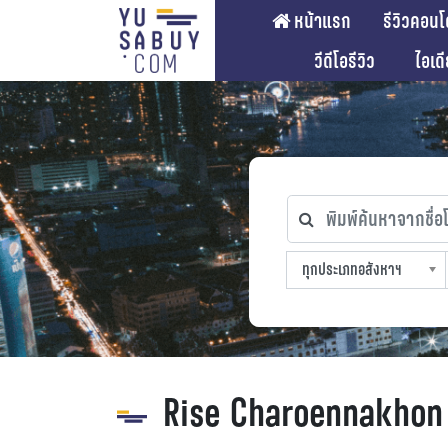
หน้าแรก
รีวิวคอนโ
วีดีโอรีวิว
ไอเด
พิมพ์ค้นหาจากชื่อโคร
ทุกประเภทอสังหาฯ
ทุกทำเลที่ตั้ง
ทุกสถานีรถไฟฟ้า
ทุกช่วงราคา
ทุกประเภทอสังหาฯ
sproperty
Rise Charoennakhon