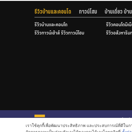
รีวิวบ้านและคอนโด
ทาวน์โฮม
บ้านเดี่ยว บ้
รีวิวบ้านและคอนโด
รีวิวคอนโดมิเน
รีวิวทาวน์เฮ้าส์ รีวิวทาวน์โฮม
รีวิวอสังหาริม
หน้าหลั
เราใช้คุกกี้เพื่อพัฒนาประสิทธิภาพ และประสบการณ์ที่ดีใน
ข่าวอสั
จัดการความเป็นส่วนตัวเองได้ของคุณได้เองโดยคลิกที่
ตั้งค่า