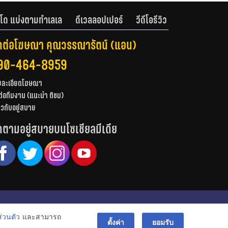
โด แบ่งตามทำเลเล
ดีเวลลอปเปอร์
วีดีโอรีวิว
ดต่อโฆษณา คุณวรรณารัตน์ (แอน)
90-464-8959
ยละเอียดโฆษณา
ต่อทีมงาน (แนะนำ ติชม)
่ยวกับอยู่สบาย
ดตามอยู่สบายบนโซเชียลมีเดีย
© สงวนลิขสิทธิ์ 2556-2564
่วนตัว
และสามารถ
bac
ตั้งค่า
ยอมรับ