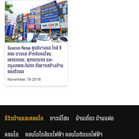
Seacon Home ศูนย์บางแค ใกล้ ซี
คอน บางแค สำหรับคนโซน
เพชรเกษม, พุทธมณฑล และ
กรุงเทพตะวันตก ที่อยากสร้างบ้าน
ของตัวเอง
November, 19 2018
รีวิวบ้านและคอนโด
ทาวน์โฮม
บ้านเดี่ยว บ้านแฝด
คอนโด
คอนโดใกล้รถไฟฟ้า คอนโดติดรถไฟฟ้า