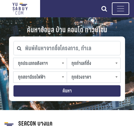
search
ค้นหาข้อมูล บ้าน คอนโด ทาวน์โฮม
พิมพ์ค้นหาจากชื่อโครงการ, ทำเล
ทุกประเภทอสังหาฯ
ทุกทำเลที่ตั้ง
ทุกประเภทอสังหาฯ
ทุกทำเลที่ตั้ง
sproperty
slocation
ทุกสถานีรถไฟฟ้า
ทุกช่วงราคา
ทุกสถานีรถไฟฟ้า
ทุกช่วงราคา
strain-station
sprice
ค้นหา
SEACON บางแค