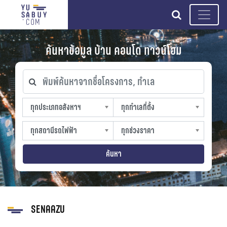
search
ค้นหาข้อมูล บ้าน คอนโด ทาวน์โฮม
พิมพ์ค้นหาจากชื่อโครงการ, ทำเล
ทุกประเภทอสังหาฯ
ทุกทำเลที่ตั้ง
ทุกประเภทอสังหาฯ
ทุกทำเลที่ตั้ง
sproperty
slocation
ทุกสถานีรถไฟฟ้า
ทุกช่วงราคา
ทุกสถานีรถไฟฟ้า
ทุกช่วงราคา
strain-station
sprice
ค้นหา
SENAAZU