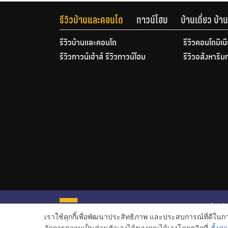
รีวิวบ้านและคอนโด
ทาวน์โฮม
บ้านเดี่ยว บ้
รีวิวบ้านและคอนโด
รีวิวคอนโดมิเน
รีวิวทาวน์เฮ้าส์ รีวิวทาวน์โฮม
รีวิวอสังหาริม
หน้าหลั
เราใช้คุกกี้เพื่อพัฒนาประสิทธิภาพ และประสบการณ์ที่ดีใน
ข่าวอสั
จัดการความเป็นส่วนตัวเองได้ของคุณได้เองโดยคลิกที่
ตั้งค่า