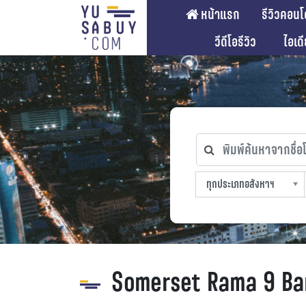
หน้าแรก
รีวิวคอนโ
วีดีโอรีวิว
ไอเด
พิมพ์ค้นหาจากชื่อโคร
ทุกประเภทอสังหาฯ
ทุกทำเลที่ตั้ง
ทุกสถานีรถไฟฟ้า
ทุกช่วงราคา
ทุกประเภทอสังหาฯ
sproperty
Somerset Rama 9 B