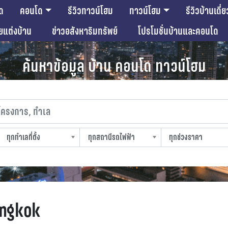
ด
คอนโด
รีวิวทาวน์โฮม
ทาวน์โฮม
รีวิวบ้านเดี่ย
ียแต่งบ้าน
ข่าวอสังหาริมทรัพย์
โปรโมชั่นบ้านและคอนโด
ค้นหาข้อมูล บ้าน คอนโด ทาวน์โฮม
งการ, ทำเล
ทุกทำเลที่ตั้ง
ทุกสถานีรถไฟฟ้า
ทุกช่วงราคา
slocation
strain-station
sprice
angkok