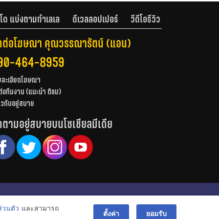
โด แบ่งตามทำเลเล
ดีเวลลอปเปอร์
วีดีโอรีวิว
ดต่อโฆษณา คุณวรรณารัตน์ (แอน)
90-464-8959
ยละเอียดโฆษณา
ต่อทีมงาน (แนะนำ ติชม)
่ยวกับอยู่สบาย
ดตามอยู่สบายบนโซเชียลมีเดีย
© สงวนลิขสิทธิ์ 2556-2564
่วนตัว
และสามารถ
bac
ตั้งค่า
ยอมรับ