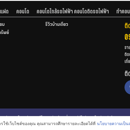
านแฝด
คอนโด
คอนโดใกล้รถไฟฟ้า คอนโดติดรถไฟฟ้า
ทำคอน
ติ
ียม
รีวิวบ้านเดี่ยว
ทรัพย์
0
รา
ติด
เกี
ติ
ก
รีวิวคอนโด
รีวิวทาวน์โฮม
รีวิวบ้านเดี่ยว
วีดีโอรีวิว
ไอเดียแต่งบ้าน
การใช้เว็บไซต์ของคุณ คุณสามารถศึกษารายละเอียดได้ที่
นโยบายความเป็นส
งหาริมทรัพย์
โปรโมชั่นบ้านและคอนโด
โครงการน่าสนใจ