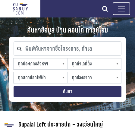
search
ค้นหาข้อมูล บ้าน คอนโด ทาวน์โฮม
พิมพ์ค้นหาจากชื่อโครงการ, ทำเล
ทุกประเภทอสังหาฯ
ทุกทำเลที่ตั้ง
ทุกประเภทอสังหาฯ
ทุกทำเลที่ตั้ง
sproperty
slocation
ทุกสถานีรถไฟฟ้า
ทุกช่วงราคา
ทุกสถานีรถไฟฟ้า
ทุกช่วงราคา
strain-station
sprice
ค้นหา
Supalai Loft ประชาธิปก – วงเวียนใหญ่