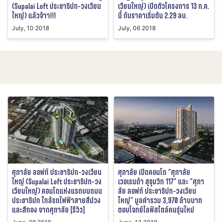
(Supalai Loft ประชาธิปก-วงเวียน
เวียนใหญ่) เปิดตัวโครงการ 13 ก.ค.
ใหญ่) แล้วจ้าา!!!
นี้ กับราคาเริ่มต้น 2.29 ลบ.
July, 10 2018
July, 06 2018
ศุภาลัย ลอฟท์ ประชาธิปก-วงเวียน
ศุภาลัย เปิดคอนโด “ศุภาลัย
ใหญ่ (Supalai Loft ประชาธิปก-วง
เวอเรนด้า สุขุมวิท 117” และ “ศุภา
เวียนใหญ่) คอนโดแห่งแรกบนถนน
ลัย ลอฟท์ ประชาธิปก-วงเวียน
ประชาธิปก ใกล้รถไฟฟ้าสายสีม่วง
ใหญ่” มูลค่ารวม 3,970 ล้านบาท
และสีทอง จากศุภาลัย [รีวิว]
ตอบโจทย์ไลฟ์สไตล์คนรุ่นใหม่