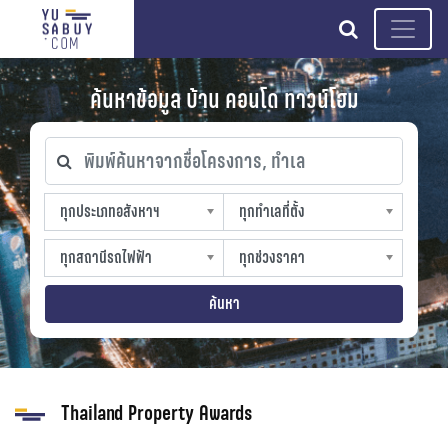
search
ค้นหาข้อมูล บ้าน คอนโด ทาวน์โฮม
พิมพ์ค้นหาจากชื่อโครงการ, ทำเล
ทุกประเภทอสังหาฯ
ทุกทำเลที่ตั้ง
ทุกประเภทอสังหาฯ
ทุกทำเลที่ตั้ง
sproperty
slocation
ทุกสถานีรถไฟฟ้า
ทุกช่วงราคา
ทุกสถานีรถไฟฟ้า
ทุกช่วงราคา
strain-station
sprice
ค้นหา
Thailand Property Awards