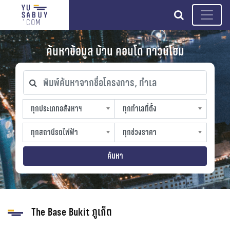
search
ค้นหาข้อมูล บ้าน คอนโด ทาวน์โฮม
พิมพ์ค้นหาจากชื่อโครงการ, ทำเล
ทุกประเภทอสังหาฯ
ทุกทำเลที่ตั้ง
ทุกประเภทอสังหาฯ
ทุกทำเลที่ตั้ง
sproperty
slocation
ทุกสถานีรถไฟฟ้า
ทุกช่วงราคา
ทุกสถานีรถไฟฟ้า
ทุกช่วงราคา
strain-station
sprice
ค้นหา
The Base Bukit ภูเก็ต