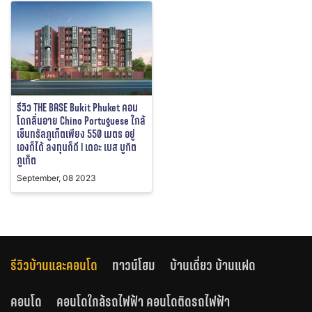
รีวิว THE BASE Bukit Phuket คอน
โดกลิ่นอาย Chino Portuguese ใกล้
เซ็นทรัลภูเก็ตเพียง 550 เมตร อยู่
เองก็ได้ ลงทุนก็ดี l เดอะ เบส บูกิต
ภูเก็ต
September, 08 2023
รีวิวบ้านและคอนโด
ทาวน์โฮม
บ้านเดี่ยว บ้านแฝด
คอนโด
คอนโดใกล้รถไฟฟ้า คอนโดติดรถไฟฟ้า