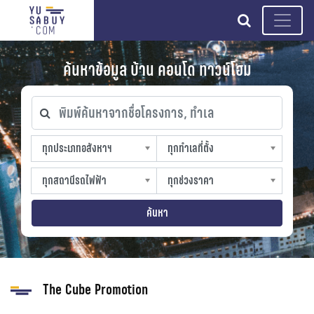
search
ค้นหาข้อมูล บ้าน คอนโด ทาวน์โฮม
พิมพ์ค้นหาจากชื่อโครงการ, ทำเล
ทุกประเภทอสังหาฯ
ทุกทำเลที่ตั้ง
ทุกประเภทอสังหาฯ
ทุกทำเลที่ตั้ง
sproperty
slocation
ทุกสถานีรถไฟฟ้า
ทุกช่วงราคา
ทุกสถานีรถไฟฟ้า
ทุกช่วงราคา
strain-station
sprice
ค้นหา
The Cube Promotion