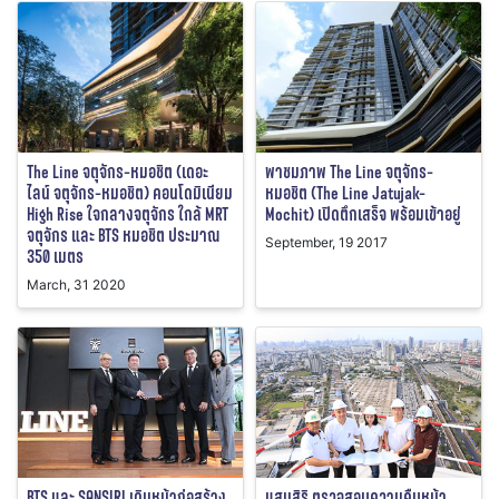
The Line จตุจักร-หมอชิต (เดอะ
พาชมภาพ The Line จตุจักร-
ไลน์ จตุจักร-หมอชิต) คอนโดมิเนียม
หมอชิต (The Line Jatujak-
High Rise ใจกลางจตุจักร ใกล้ MRT
Mochit) เปิดตึกเสร็จ พร้อมเข้าอยู่
จตุจักร และ BTS หมอชิต ประมาณ
September, 19 2017
350 เมตร
March, 31 2020
แสนสิริ ตรวจสอบความคืบหน้า
ฺBTS และ SANSIRI เดินหน้าก่อสร้าง