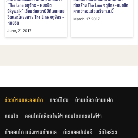
ก่อสร้าง The Line จตุจักร–หมอชิต
“The Line จตุจักร – หมอชิต
คาดว่าจะแล้วเสร็จ ก.ย.นี้
Skywalk” เชื่อมต่อสถานีบีทีเอสหมอ
ชิตและโครงการ The Line จตุจักร –
March, 17 2017
หมอชิต
June, 21 2017
รีวิวบ้านและคอนโด
ทาวน์โฮม
บ้านเดี่ยว บ้านแฝด
คอนโด
คอนโดใกล้รถไฟฟ้า คอนโดติดรถไฟฟ้า
ทำคอนโด แบ่งตามทำเลเล
ดีเวลลอปเปอร์
วีดีโอรีวิว