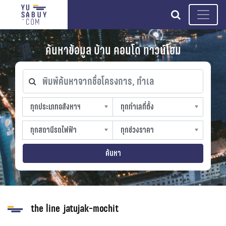
search
ค้นหาข้อมูล บ้าน คอนโด ทาวน์โฮม
พิมพ์ค้นหาจากชื่อโครงการ, ทำเล
ทุกประเภทอสังหาฯ
ทุกทำเลที่ตั้ง
ทุกประเภทอสังหาฯ
ทุกทำเลที่ตั้ง
sproperty
slocation
ทุกสถานีรถไฟฟ้า
ทุกช่วงราคา
ทุกสถานีรถไฟฟ้า
ทุกช่วงราคา
strain-station
sprice
ค้นหา
the line jatujak-mochit