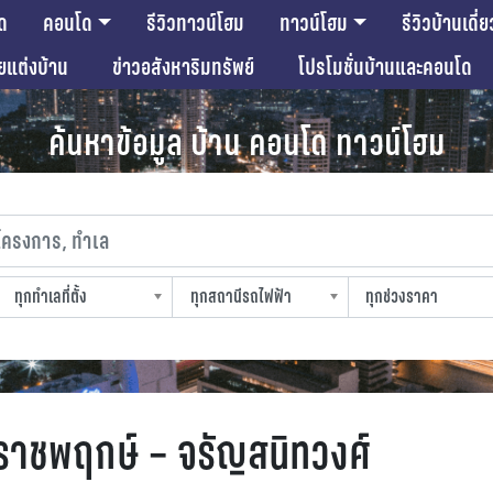
ด
คอนโด
รีวิวทาวน์โฮม
ทาวน์โฮม
รีวิวบ้านเดี่ย
ียแต่งบ้าน
ข่าวอสังหาริมทรัพย์
โปรโมชั่นบ้านและคอนโด
ค้นหาข้อมูล บ้าน คอนโด ทาวน์โฮม
งการ, ทำเล
ทุกทำเลที่ตั้ง
ทุกสถานีรถไฟฟ้า
ทุกช่วงราคา
slocation
strain-station
sprice
ราชพฤกษ์ – จรัญสนิทวงศ์