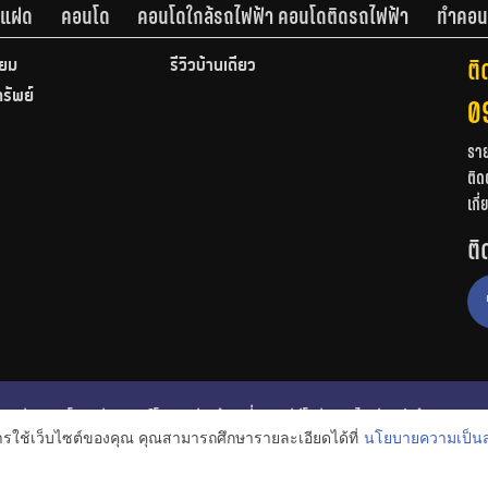
านแฝด
คอนโด
คอนโดใกล้รถไฟฟ้า คอนโดติดรถไฟฟ้า
ทำคอน
ติ
ียม
รีวิวบ้านเดี่ยว
ทรัพย์
0
รา
ติด
เกี
ติ
ก
รีวิวคอนโด
รีวิวทาวน์โฮม
รีวิวบ้านเดี่ยว
วีดีโอรีวิว
ไอเดียแต่งบ้าน
การใช้เว็บไซต์ของคุณ คุณสามารถศึกษารายละเอียดได้ที่
นโยบายความเป็นส
งหาริมทรัพย์
โปรโมชั่นบ้านและคอนโด
โครงการน่าสนใจ