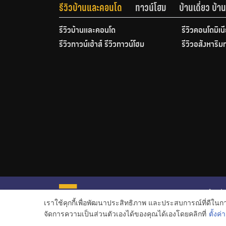
รีวิวบ้านและคอนโด
ทาวน์โฮม
บ้านเดี่ยว บ้
รีวิวบ้านและคอนโด
รีวิวคอนโดมิเน
รีวิวทาวน์เฮ้าส์ รีวิวทาวน์โฮม
รีวิวอสังหาริม
หน้าหลั
เราใช้คุกกี้เพื่อพัฒนาประสิทธิภาพ และประสบการณ์ที่ดีใน
ข่าวอสั
จัดการความเป็นส่วนตัวเองได้ของคุณได้เองโดยคลิกที่
ตั้งค่า