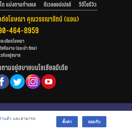
โด แบ่งตามทำเลเล
ดีเวลลอปเปอร์
วีดีโอรีวิว
ดต่อโฆษณา คุณวรรณารัตน์ (แอน)
90-464-8959
ยละเอียดโฆษณา
ต่อทีมงาน (แนะนำ ติชม)
่ยวกับอยู่สบาย
ดตามอยู่สบายบนโซเชียลมีเดีย
© สงวนลิขสิทธิ์ 2556-2564
่วนตัว
และสามารถ
bac
ตั้งค่า
ยอมรับ