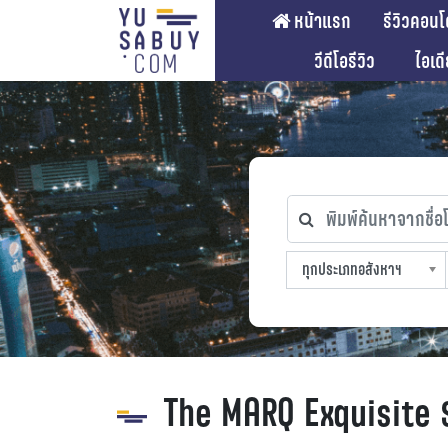
หน้าแรก
รีวิวคอนโ
วีดีโอรีวิว
ไอเด
พิมพ์ค้นหาจากชื่อโคร
ทุกประเภทอสังหาฯ
ทุกทำเลที่ตั้ง
ทุกสถานีรถไฟฟ้า
ทุกช่วงราคา
ทุกประเภทอสังหาฯ
sproperty
The MARQ Exquisite 