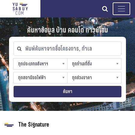
search
ค้นหาข้อมูล บ้าน คอนโด ทาวน์โฮม
พิมพ์ค้นหาจากชื่อโครงการ, ทำเล
ทุกประเภทอสังหาฯ
ทุกทำเลที่ตั้ง
ทุกประเภทอสังหาฯ
ทุกทำเลที่ตั้ง
sproperty
slocation
ทุกสถานีรถไฟฟ้า
ทุกช่วงราคา
ทุกสถานีรถไฟฟ้า
ทุกช่วงราคา
strain-station
sprice
ค้นหา
The Signature