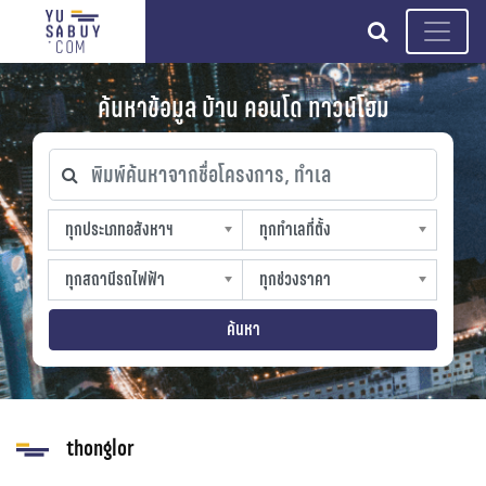
search
ค้นหาข้อมูล บ้าน คอนโด ทาวน์โฮม
พิมพ์ค้นหาจากชื่อโครงการ, ทำเล
ทุกประเภทอสังหาฯ
ทุกทำเลที่ตั้ง
ทุกประเภทอสังหาฯ
ทุกทำเลที่ตั้ง
sproperty
slocation
ทุกสถานีรถไฟฟ้า
ทุกช่วงราคา
ทุกสถานีรถไฟฟ้า
ทุกช่วงราคา
strain-station
sprice
ค้นหา
thonglor