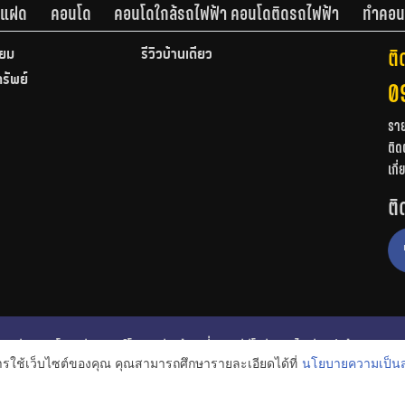
านแฝด
คอนโด
คอนโดใกล้รถไฟฟ้า คอนโดติดรถไฟฟ้า
ทำคอน
ติ
ียม
รีวิวบ้านเดี่ยว
ทรัพย์
0
รา
ติด
เกี
ติ
ก
รีวิวคอนโด
รีวิวทาวน์โฮม
รีวิวบ้านเดี่ยว
วีดีโอรีวิว
ไอเดียแต่งบ้าน
การใช้เว็บไซต์ของคุณ คุณสามารถศึกษารายละเอียดได้ที่
นโยบายความเป็นส
งหาริมทรัพย์
โปรโมชั่นบ้านและคอนโด
โครงการน่าสนใจ