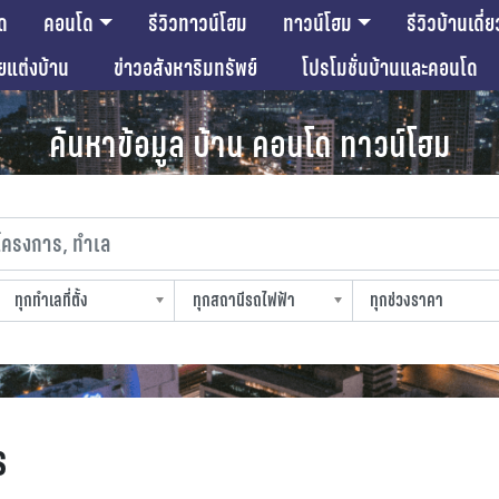
ด
คอนโด
รีวิวทาวน์โฮม
ทาวน์โฮม
รีวิวบ้านเดี่ย
ียแต่งบ้าน
ข่าวอสังหาริมทรัพย์
โปรโมชั่นบ้านและคอนโด
ค้นหาข้อมูล บ้าน คอนโด ทาวน์โฮม
งการ, ทำเล
ทุกทำเลที่ตั้ง
ทุกสถานีรถไฟฟ้า
ทุกช่วงราคา
slocation
strain-station
sprice
s