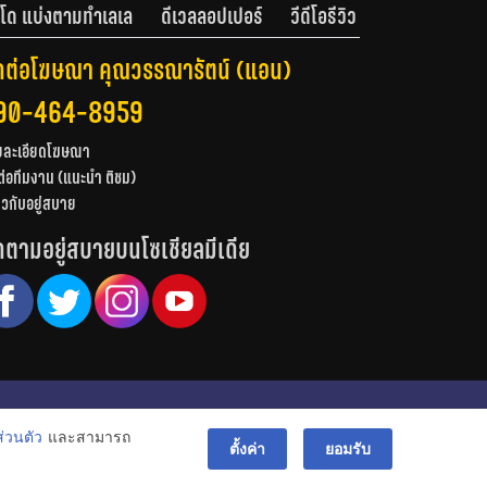
โด แบ่งตามทำเลเล
ดีเวลลอปเปอร์
วีดีโอรีวิว
ดต่อโฆษณา คุณวรรณารัตน์ (แอน)
90-464-8959
ยละเอียดโฆษณา
ต่อทีมงาน (แนะนำ ติชม)
่ยวกับอยู่สบาย
ดตามอยู่สบายบนโซเชียลมีเดีย
© สงวนลิขสิทธิ์ 2556-2564
่วนตัว
และสามารถ
bac
ตั้งค่า
ยอมรับ