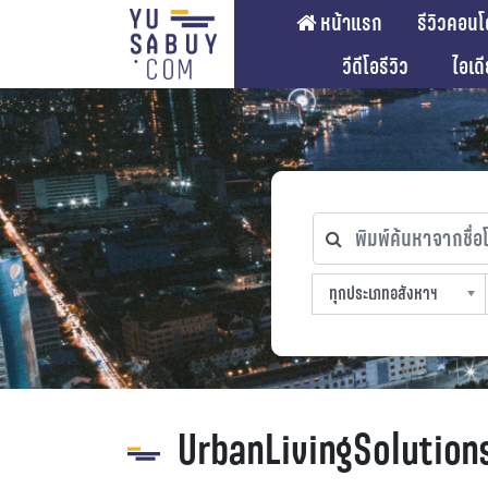
หน้าแรก
รีวิวคอนโ
วีดีโอรีวิว
ไอเด
พิมพ์ค้นหาจากชื่อโคร
ทุกประเภทอสังหาฯ
ทุกทำเลที่ตั้ง
ทุกสถานีรถไฟฟ้า
ทุกช่วงราคา
ทุกประเภทอสังหาฯ
sproperty
UrbanLivingSolution