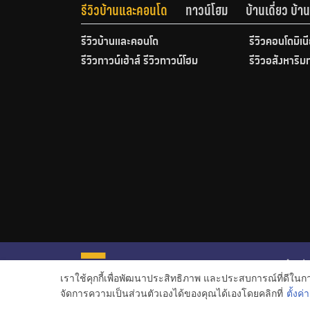
รีวิวบ้านและคอนโด
ทาวน์โฮม
บ้านเดี่ยว บ้
รีวิวบ้านและคอนโด
รีวิวคอนโดมิเน
รีวิวทาวน์เฮ้าส์ รีวิวทาวน์โฮม
รีวิวอสังหาริม
หน้าหลั
เราใช้คุกกี้เพื่อพัฒนาประสิทธิภาพ และประสบการณ์ที่ดีใน
ข่าวอสั
จัดการความเป็นส่วนตัวเองได้ของคุณได้เองโดยคลิกที่
ตั้งค่า