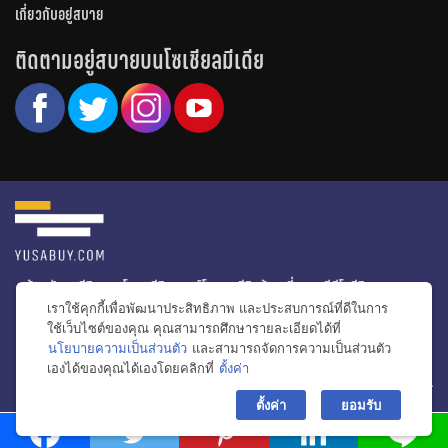
เกี่ยวกับอยู่สบาย
ติดตามอยู่สบายบนโซเชียลมีเดีย
หน้าหลัก
รีวิวคอนโด
รีวิวทาวน์โฮม
รีวิวบ้านเดี่ยว
วีดีโอรีวิว
เราใช้คุกกี้เพื่อพัฒนาประสิทธิภาพ และประสบการณ์ที่ดีในการ
ไอเดียแต่งบ้าน
ข่าวอสังหาริมทรัพย์
โปรโมชั่นบ้านและคอนโด
ใช้เว็บไซต์ของคุณ คุณสามารถศึกษารายละเอียดได้ที่
นโยบายความเป็นส่วนตัว
และสามารถจัดการความเป็นส่วนตัว
โครงการน่าสนใจ
เองได้ของคุณได้เองโดยคลิกที่
ตั้งค่า
bac
© สงวนลิขสิทธิ์ 2556-2564
ตั้งค่า
ยอมรับ