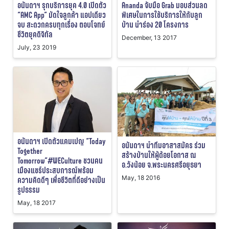
อนันดาฯ รุกบริการยุค 4.0 เปิดตัว
Ananda จับมือ Grab มอบส่วนลด
“AMC App” มัดใจลูกค้า แอปเดียว
พิเศษในการใช้บริการให้กับลูก
จบ สะดวกครบทุกเรื่อง ตอบโจทย์
บ้าน นำร่อง 20 โครงการ
ชีวิตยุคดิจิทัล
December, 13 2017
July, 23 2019
อนันดาฯ เปิดตัวแคมเปญ “Today
อนันดาฯ นำทีมอาสาสมัคร ร่วม
Together
สร้างบ้านให้ผู้ด้อยโอกาส ณ
Tomorrow”#WECulture ชวนคน
อ.วังน้อย จ.พระนครศรีอยุธยา
เมืองแชร์ประสบการณ์พร้อม
May, 18 2016
ความคิดดีๆ เพื่อชีวิตที่ดีอย่างเป็น
รูปธรรม
May, 18 2017