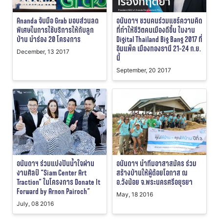
Ananda จับมือ Grab มอบส่วนลด
อนันดาฯ ชวนคนร่วมแชร์ความคิด
พิเศษในการใช้บริการให้กับลูก
ที่ทำให้ชีวิตคนเมืองดีขึ้น ในงาน
บ้าน นำร่อง 20 โครงการ
Digital Thailand Big Bang 2017 ที่
อิมแพ็ค เมืองทองธานี 21-24 ก.ย.
December, 13 2017
นี้
September, 20 2017
อนันดาฯ ร่วมแบ่งปันน้ำใจผ่าน
อนันดาฯ นำทีมอาสาสมัคร ร่วม
งานศิลป์ “Siam Center Art
สร้างบ้านให้ผู้ด้อยโอกาส ณ
Traction” ในโครงการ Donate It
อ.วังน้อย จ.พระนครศรีอยุธยา
Forward by Arnon Pairoch”
May, 18 2016
July, 08 2016