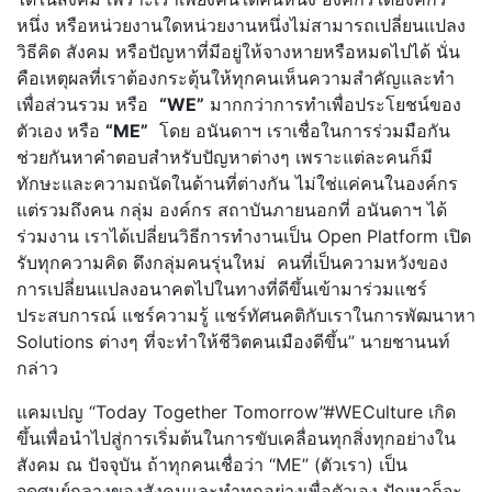
หนึ่ง หรือหน่วยงานใดหน่วยงานหนึ่งไม่สามารถเปลี่ยนแปลง
วิธีคิด สังคม หรือปัญหาที่มีอยู่ให้จางหายหรือหมดไปได้ นั่น
คือเหตุผลที่เราต้องกระตุ้นให้ทุกคนเห็นความสำคัญและทำ
เพื่อส่วนรวม หรือ
“WE”
มากกว่าการทำเพื่อประโยชน์ของ
ตัวเอง
หรือ
“ME”
โดย อนันดาฯ เราเชื่อในการร่วมมือกัน
ช่วยกันหาคำตอบสำหรับปัญหาต่างๆ เพราะแต่ละคนก็มี
ทักษะและความถนัดในด้านที่ต่างกัน ไม่ใช่แค่คนในองค์กร
แต่รวมถึงคน กลุ่ม องค์กร สถาบันภายนอกที่ อนันดาฯ ได้
ร่วมงาน เราได้เปลี่ยนวิธีการทำงานเป็น Open Platform เปิด
รับทุกความคิด ดึงกลุ่มคนรุ่นใหม่ คนที่เป็นความหวังของ
การเปลี่ยนแปลงอนาคตไปในทางที่ดีขึ้นเข้ามาร่วมแชร์
ประสบการณ์ แชร์ความรู้ แชร์ทัศนคติกับเราในการพัฒนาหา
Solutions ต่างๆ ที่จะทำให้ชีวิตคนเมืองดีขึ้น” นายชานนท์
กล่าว
แคมเปญ “Today Together Tomorrow”#WECulture เกิด
ขึ้นเพื่อนำไปสู่การเริ่มต้นในการขับเคลื่อนทุกสิ่งทุกอย่างใน
สังคม ณ ปัจจุบัน ถ้าทุกคนเชื่อว่า “ME” (ตัวเรา) เป็น
จุดศูนย์กลางของสังคมและทำทุกอย่างเพื่อตัวเอง ปัญหาก็จะ