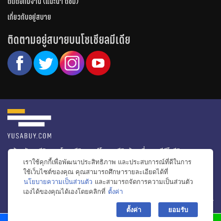
ติดต่อทีมงาน (แนะนำ ติชม)
เกี่ยวกับอยู่สบาย
ติดตามอยู่สบายบนโซเชียลมีเดีย
หน้าหลัก
รีวิวคอนโด
รีวิวทาวน์โฮม
รีวิวบ้านเดี่ยว
วีดีโอรีวิว
เราใช้คุกกี้เพื่อพัฒนาประสิทธิภาพ และประสบการณ์ที่ดีในการ
ไอเดียแต่งบ้าน
ข่าวอสังหาริมทรัพย์
โปรโมชั่นบ้านและคอนโด
ใช้เว็บไซต์ของคุณ คุณสามารถศึกษารายละเอียดได้ที่
นโยบายความเป็นส่วนตัว
และสามารถจัดการความเป็นส่วนตัว
โครงการน่าสนใจ
เองได้ของคุณได้เองโดยคลิกที่
ตั้งค่า
bac
© สงวนลิขสิทธิ์ 2556-2564
ตั้งค่า
ยอมรับ