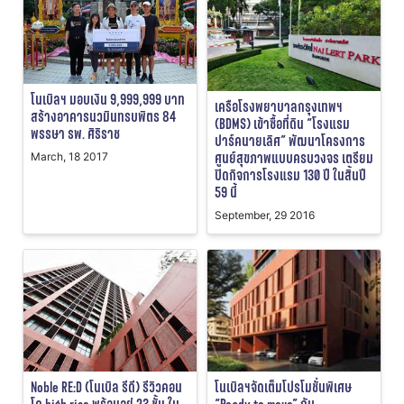
โนเบิลฯ มอบเงิน 9,999,999 บาท
เครือโรงพยาบาลกรุงเทพฯ
สร้างอาคารนวมินทรบพิตร 84
(BDMS) เข้าซื้อที่ดิน “โรงแรม
พรรษา รพ. ศิริราช
ปาร์คนายเลิศ” พัฒนาโครงการ
ศูนย์สุขภาพแบบครบวงจร เตรียม
March, 18 2017
ปิดกิจการโรงแรม 130 ปี ในสิ้นปี
59 นี้
September, 29 2016
Noble RE:D (โนเบิล รีดี) รีวิวคอน
โนเบิลฯจัดเต็มโปรโมชั่นพิเศษ