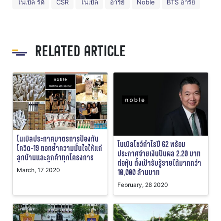
โนเบิล รีดี
CSR
โนเบิล
อารีย์
Noble
BTS อารีย์
RELATED ARTICLE
โนเบิลประกาศมาตรการป้องกัน
โนเบิลโชว์กำไรปี 62 พร้อม
โควิด-19 ตอกย้ำความมั่นใจให้แก่
ประกาศจ่ายเงินปันผล 2.20 บาท
ลูกบ้านและลูกค้าทุกโครงการ
ต่อหุ้น ตั้งเป้ารับรู้รายได้มากกว่า
March, 17 2020
10,000 ล้านบาท
February, 28 2020