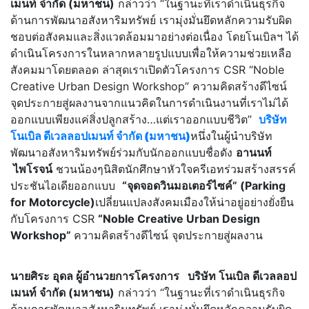
เมนท์ จำกัด (มหาชน)
กล่าวว่า “ในฐานะที่เราดำเนินธุรกิจ
ด้านการพัฒนาอสังหาริมทรัพย์ เรามุ่งมั่นยึดหลักความรับผิด
ชอบต่อสังคมและสิ่งแวดล้อมมาอย่างต่อเนื่อง โดยโนเบิลฯ ได้
ดำเนินโครงการในหลากหลายรูปแบบเพื่อให้ความช่วยเหลือ
สังคมมาโดยตลอด ล่าสุดเราเปิดตัวโครงการ CSR “Noble
Creative Urban Design Workshop” ความคิดสร้างดีไซน์
จุดประกายสู่ผลงานจากแนวคิดในการดำเนินงานที่เราไม่ได้
ออกแบบเพียงแค่สิ่งปลูกสร้าง…แต่เราออกแบบชีวิต”
บริษัท
โนเบิล ดีเวลลอปเมนท์ จำกัด (มหาชน)
หนึ่งในผู้นำบริษัท
พัฒนาอสังหาริมทรัพย์ร่วมกับนักออกแบบชื่อดัง
อานนท์
ไพโรจน์
ชวนน้องๆนิสิตนักศึกษาหัวใจครีเอทร่วมสร้างสรรค์
ประชันไอเดียออกแบบ
“จุดจอดวินมอเตอร์ไซค์” (
Parking
for Motorcycle)
เปลี่ยนแปลงสังคมเมืองให้น่าอยู่อย่างยั่งยืน
กับโครงการ CSR
“Noble Creative Urban Design
Workshop”
ความคิดสร้างดีไซน์ จุดประกายสู่ผลงาน
นายศิระ อุดล ผู้อำนวยการโครงการ บริษัท โนเบิล ดีเวลลอป
เมนท์ จำกัด (มหาชน)
กล่าวว่า “ในฐานะที่เราดำเนินธุรกิจ