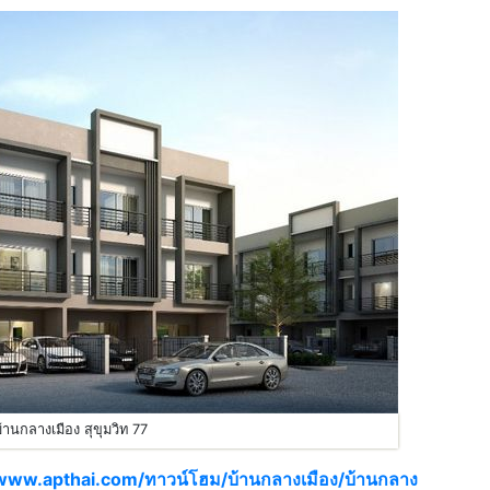
้านกลางเมือง สุขุมวิท 77
www.apthai.com/ทาวน์โฮม/บ้านกลางเมือง/บ้านกลาง