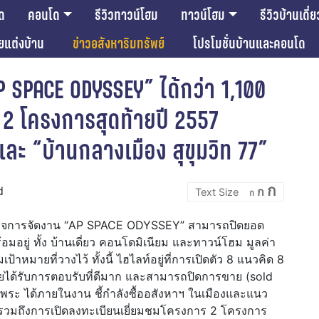
ด
คอนโด
รีวิวทาวน์โฮม
ทาวน์โฮม
รีวิวบ้านเดี่ย
ียแต่งบ้าน
ข่าวอสังหาริมทรัพย์
โปรโมชั่นบ้านและคอนโด
 SPACE ODYSSEY” ได้กว่า 1,100
 2 โครงการสุดท้ายปี 2557
และ “บ้านกลางเมือง สุขุมวิท 77”
Incre
Reset
Decrease
ก
d
ก
font
ก
font
font
size.
size.
size.
เร็จการจัดงาน “AP SPACE ODYSSEY” สามารถปิดยอด
ยู่ ทั้ง บ้านเดี่ยว คอนโดมิเนียม และทาวน์โฮม มูลค่า
้าหมายที่วางไว้ ทั้งนี้ ไฮไลท์อยู่ที่การเปิดตัว 8 แนวคิด 8
ได้รับการตอบรับที่ดีมาก และสามารถปิดการขาย (sold
พระ ได้ภายในงาน ชี้กำลังซื้ออสังหาฯ ในเมืองและแนว
อง รวมถึงการเปิดลงทะเบียนเยี่ยมชมโครงการ 2 โครงการ