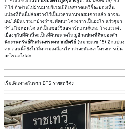
ราชเทวี ซึ่งเป็น
ที่ดินของตระกูลจุฬางกูร
(หมายเลข 14)
กว่า
7 ไร่ ถ้าผ่านไปผ่านมาบริเวณบีทีเอสราชเทวีก็จะมองเห็น
แปลงที่ดินนี้ปล่อยว่างไว้เป็นเวลานานพอสมควรแล้ว อาจจะ
เคยได้ยินข่าวมาบ้างว่าจะพัฒนาโครงการเป็นอะไร แว่วๆมา
ว่าไม่ใช่คอนโด แต่เป็นเซอร์วิสอพาร์ตเมนต์และ โรงแรมค่ะ
เยื้องๆกับที่ดินนี้จะเป็นที่ดินขนาดใหญ่อีก
แปลงที่ดินของสํา
นักงานทรัพย์สินส่วนพระมหากษัตริย์
(หมายเลข 15) อีกแปลง
ค่ะ ตอนนี้ก็ยังไม่มีความเคลื่อนไหวว่าจะพัฒนาโครงการเป็น
อะไรต่อไปค่ะ
เริ่มเดินทางกันจาก BTS ราชเทวีค่ะ