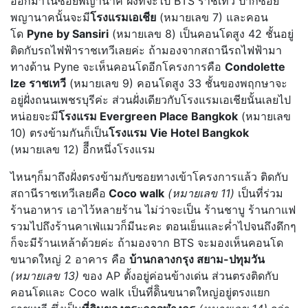
ออกมาในซอยพญานาค ฝั่งที่จะไป BTS ราชเทวี ปากซอย
พญานาคนั้นจะมี
โรงแรมเอเชีย
(หมายเลข 7) และคอน
โด
Pyne by Sansiri
(หมายเลข 8) เป็นคอนโดสูง 42 ชั้นอยู่
ติดกับรถไฟฟ้าราชเทวีเลยค่ะ ถ้ามองจากสถานีรถไฟฟ้ามา
ทางด้าน Pyne จะเห็นคอนโดอีกโครงการคือ
Condolette
Ize ราชเทวี
(หมายเลข 9) คอนโดสูง 33 ชั้นของพฤกษาจะ
อยู่ฝั่งถนนเพชรบุรีค่ะ ส่วนฝั่งเดียวกับโรงแรมเอเชียนั้นเลยไป
หน่อยจะมี
โรงแรม Evergreen Place Bangkok
(หมายเลข
10) ตรงข้ามกันก็เป็น
โรงแรม Vie Hotel Bangkok
(หมายเลข 12) อีีกหนึ่งโรงแรม
ไหนๆก็มาถึงฝั่งตรงข้ามกับซอยทางเข้าโครงการแล้ว ติดกับ
สถานีราชเทวีเลยคือ
Coco walk
(หมายเลข 11)
เป็นที่ร่วม
ร้านอาหาร เอาไว้หลายร้าน ไม่ว่าจะเป็น ร้านชาบู ร้านกาแฟ
รวมไปถึงร้านคาเฟ่แมวก็มีนะคะ ตอนเย็นและค่ำไปจนถึงดึกๆ
ก็จะมีร้านเหล้าด้วยค่ะ ถ้ามองจาก BTS จะมองเห็นคอนโด
ขนาดใหญ่ 2 อาคาร คือ
บ้านกลางกรุง สยาม-ปทุมวัน
(หมายเลข 13)
ของ AP ตั้งอยู่ค่อนข้างเด่น ส่วนตรงติดกับ
คอนโดและ Coco walk เป็นที่ดิินขนาดใหญ่อยู่ตรงแยก