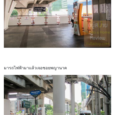
มารถไฟฟ้ามาแล้วเจอซอยพญานาค