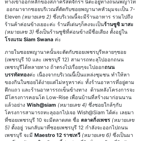
ทางเข้าออกหลักของสภาคริสตจักรฯ นี้ตะอยู่ทางถนนพญาไท
ออกมาจากซอยบริเวณที่ตัดกับซอยพญานาคหัวมุมจะเป็น 7-
Eleven
(หมายเลข 2)
ซึ่งบริเวณนี้จะมีร้านอาหาร รวมไปถึง
ร้านค้าค่อนข้างเยอะค่ะ ร้านที่เด่นๆก็คงจะเป็น
ร้านซูชิ มาสะ
(หมายเลข 3)
ซึ่งเป็นร้านซูชิที่ค่อนข้างมีชื่อเสียง ตั้งอยู่ใน
โรงแรม Siam Swana
ค่ะ
ภายในซอยพญานาคนั้นจะตัดกับซอยเพชรบุรีหลายๆซอย
(เพชรบุรี 10 และ เพชรบุรี 12) สามารถทะลุไปออกถนน
เพชรบุรีได้หลายทาง ถ้าตรงไปเรื่อยๆจะไปออก
ถนน
บรรทัดทอง
ค่ะ เนื่องจากบริเวณนี้เป็นแหล่งชุมชน ทำให้หา
ของกินในซอยได้ง่ายแต่ไม่หรูหราค่ะ ทั้งร้านอาหารที่อยู่ตาม
ตึกแถว และร้านอาหารรถเข็นข้างทาง ด้านหลังโครงการจะ
มีโครงการคอนโด Low-Rise เพื่อนบ้านที่สร้างมาก่อนนาน
แล้วอย่าง
Wish@siam
(หมายเลข 4)
ซึ่งซอยใกล้ๆกับ
โครงการสามารถทะลุออกไปเจอ Wish@Siam ได้ค่ะ เลยมา
ที่ซอยเพชรบุรี 10 จะมีตลาดสด ชื่อ
ตลาดกิ่งเพชร
(หมายเลข
5)
ตั้งอยู่ วนกลับมาที่ซอยเพชรบุรี 12 กำลังจะออกไปถนน
เพชรบุรี จะมี
Maestro 12 ราชเทวี
(หมายเลข 6)
ซึ่งเป็นมา