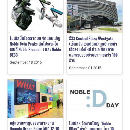
โนเบิลมั่นใจตลาดบน จัดแคมเปญ
รีวิว Central Plaza Westgate
Noble Twin Peaks ดันโปรเจคไฮ
(เซ็นทรัล เวสต์เกต) ศูนย์การค้า
เอนด์ Noble Ploenchit และ Noble
เรือธงแห่งใหม่ ทำเล ศักยภาพ
BE33
และรวบรวมร้านอาหารกว่า 100
ร้าน
September, 18 2015
September, 01 2015
อยู่สบายพาดูบรรยากาศงาน
โนเบิลฯ จัดงานใหญ่ “Noble
Ananda Urban Pulse วันที่ 12-16
DDay” นำบ้านและคอนโดฯ 10