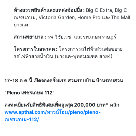
ห้างสรรพสินค้าและแหล่งช้อปปิ้ง :
Big C Extra, Big C
เพชรเกษม, Victoria Garden, Home Pro และThe Mall
บางแค
สถานพยาบาล :
รพ.วิชัยเวช และรพ.เกษมราษฎร์
โครงการในอนาคต :
โครงการรถไฟฟ้าส่วนต่อขยาย
รถไฟฟ้าสายน้ำเงิน (บางแค-พุทธมณฑล สาย4)
17-18 ต.ค.นี้ เปิดจองครั้งแรก สวนรอบบ้าน บ้านรอบสวน
“Pleno
เพชรเกษม 112
”
ลงทะเบียนรับสิทธิพิเศษเพิ่มสูงสุด 200
,000 บาท*
คลิก
www.apthai.com/ทาวน์โฮม/pleno/pleno-
เพชรเกษม-112/