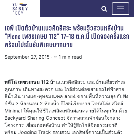
search
เอพี เปิดตัวบ้านแนวคิดอิสระ พร้อมวิวสวนหลังบ้าน
“Pleno เพชรเกษม 112” 17-18 ต.ค.นี้ เปิดจองครั้งแรก
พร้อมโปรโมชั่นพิเศษมากมาย
September 27, 2015
· ~ 1 min read
พลีโน่ เพชรเกษม
112
บ้านแนวคิดอิสระ และบ้านเดี่ยวทำเล
คุณภาพ เดินทางสะดวก และใกล้ส่วนต่อขยายรถไฟฟ้าสาย
สีน้ำเงิน บางแค-พุทธมณฑล สาย4 ขยายพื้นที่ความสุขกับฟัง
ก์ชั่น 3 ห้องนอน 2 ห้องน้ำ ดีไซน์เรียบง่าย โปร่งโล่ง สไตล์
Minimal ให้คุณใช้ชีวิตเพลิดเพลินผ่อนคลายได้ในทุกวัน ด้วย
Backyard Sharing Concept จัดวางสวนพักผ่อนใจกลาง
โครงการ เชื่อมต่อหลังบ้าน ทำให้รู้สึกใกล้ชิดธรรมชาติ
พร้อม Jogging Track รอบสวน เอกสิทธิ์ความเป็นส่วนตัว