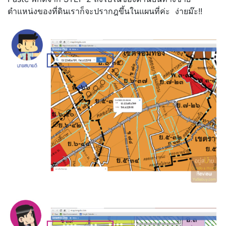
ตำแหน่งของที่ดินเราก็จะปรากฎขึ้นในแผนที่ค่ะ ง่ายม๊ะ!!