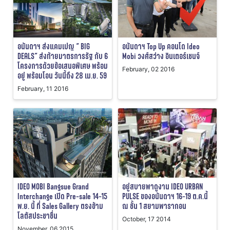
อนันดาฯ ส่งแคมเปญ “ BIG
อนันดาฯ Top Up คอนโด Ideo
DEALS” ส่งท้ายมาตรการรัฐ กับ 6
Mobi วงศ์สว่าง อินเตอร์เชนจ์
โครงการด้วยข้อเสนอพิเศษ พร้อม
February, 02 2016
อยู่ พร้อมโอน วันนี้ถึง 28 เม.ย. 59
February, 11 2016
IDEO MOBI Bangsue Grand
อยู่สบายพาดูงาน IDEO URBAN
Interchange เปิด Pre-sale 14-15
PULSE ของอนันดาฯ 16-19 ต.ค.นี้
พ.ย. นี้ ที่ Sales Gallery ตรงข้าม
ณ ชั้น 1 สยามพารากอน
โลตัสประชาชื่น
October, 17 2014
November, 06 2015