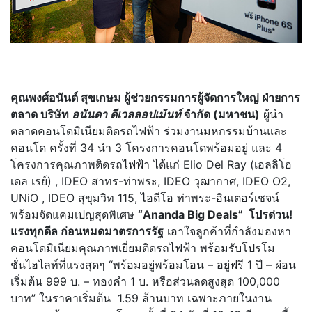
คุณพงศ์อนันต์ สุขเกษม ผู้ช่วยกรรมการผู้จัดการใหญ่ ฝ่ายการ
ตลาด บริษัท
อนันดา ดีเวลลอปเม้นท์
จำกัด (มหาชน)
ผู้นำ
ตลาดคอนโดมิเนียมติดรถไฟฟ้า ร่วมงานมหกรรมบ้านและ
คอนโด ครั้งที่ 34 นำ 3 โครงการคอนโดพร้อมอยู่ และ 4
โครงการคุณภาพติดรถไฟฟ้า ได้แก่ Elio Del Ray (เอลลิโอ
เดล เรย์) , IDEO สาทร-ท่าพระ, IDEO วุฒากาศ, IDEO O2,
UNiO , IDEO สุขุมวิท 115, ไอดีโอ ท่าพระ-อินเตอร์เชจน์
พร้อมจัดแคมเปญสุดพิเศษ
“Ananda Big Deals” โปรด่วน!
แรงทุกดีล ก่อนหมดมาตรการรัฐ
เอาใจลูกค้าที่กำลังมองหา
คอนโดมิเนียมคุณภาพเยี่ยมติดรถไฟฟ้า พร้อมรับโปรโม
ชั่นไฮไลท์ที่แรงสุดๆ “พร้อมอยู่พร้อมโอน – อยู่ฟรี 1 ปี – ผ่อน
เริ่มต้น 999 บ. – ทองคำ 1 บ. หรือส่วนลดสูงสุด 100,000
บาท” ในราคาเริ่มต้น 1.59 ล้านบาท เฉพาะภายในงาน