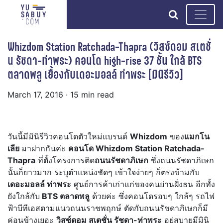
search
Whizdom Station Ratchada-Thapra (วิสซ์ดอม สเตชั่
น รัชดา-ท่าพระ) คอนโด high-rise 37 ชั้น ใกล้ BTS
ตลาดพลู เยื้องกับเดอะมอลล์ ท่าพระ [มินิรีวิว]
March 17, 2016
· 15 min read
วันนี้มีมินิรีวิวคอนโดตัวใหม่แบรนด์
Whizdom
ของ
แมกโน
เลีย
มาฝากกันค่ะ
คอนโด Whizdom Station Ratchada-
Thapra
ที่ตั้งโครงการติด
ถนนรัชดาภิเษก
ซึ่งถนนรัชดาภิเษก
นั้นก็ยาวมาก ระบุตำแหน่งชัดๆ เข้าใจง่ายๆ ก็ตรงข้ามกับ
เดอะมอลล์ ท่าพระ
ศูนย์การค้าเก่าแก่ของคนย่านฝั่งธน อีกทั้ง
ยังใกล้กับ
BTS ตลาดพลู
ด้วยค่ะ ซึ่งคอนโดรอบๆ ใกล้ๆ รถไฟ
ฟ้าบีทีเอสตามแนวถนนราชพฤกษ์ ตัดกับถนนรัชดาภิเษกก็มี
ค่อนข้างเยอะ
วิสซ์ดอม สเตชั่น รัชดา-ท่าพระ
อยู่สบายมีมินิ