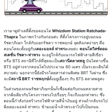
เรามาดูทำเลที่ตั้งขอคอนโด
Whizdom Station Ratchada-
Thapra
ในภาพกว้างกันก่อนค่ะ ที่ตั้งโครงการอยู่บนถนน
รัชดาภิเษก ใกล้กับแยกรัชดา-ราชพฤกษ์ จุดสังเกตง่ายๆ คือ
คอนโดจะตั้งอยู่กับ
เดอะมอลล์ ท่าพระ
เลยค่ะ
คอนโดวิสซ์ดอม
สเตชั่น รัชดา–ท่าพระ
จะอยู่ใกล้กับแนวรถไฟฟ้าสายสีเขียว
หรือ BTS สถานีที่ใกล้ที่สุดจะเป็น
สถานีตลาดพลู
บันไดทางขึ้น
BTS อยู่ห่างจากคอนโดไปประมาณ 80 เมตร เป็นระยะเดินได้
สบายค่ะ นอกจากนี้ยังมีรถโดยสารด่วนพิเศษ BRT วิ่งผ่าน ซึ่ง
จะมี
สถานี BRT ราชพฤกษ์
ตั้งอยู่เยื้องๆ กับ BTS ตลาดพลูค่ะ
ในส่วนของถนนรัชดาภิเษกนั้นก็เชื่อมต่อกับถนนหลายสาย
จากฝั่งเดียวกับโครงการตรงไปเรื่อยๆ ก็จะถึงแยกท่าพระ ซึ่ง
ตอนนี้กำลังก่อสร้างรถไฟฟ้าสายสีน้ำเงินอยู่ ส่วนถ้ากลับรถไป
ฝั่งเดอะมอลล์ ท่าพระ ข้ามแม่น้ำเจ้าพระยาไปก็เป็นถนน