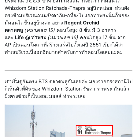
ประมาณ 9x,xxx บาท ยังไม่ถึงแสน ก็จะต่ำกว่าคอนโด
Whizdom Station Ratchada-Thapra อยู่นิดหน่อย ส่วนฝั่ง
ตรงข้ามบริเวณถนนรัชดาภิเษกที่จะไปแยกท่าพระนั้นก็พอจะ
มีคอนโดขึ้นอยู่บ้างค่ะ อย่าง
Regent Orchid
ตลาดพลู
(หมายเลข 15)
คอนโดสูง 8 ชั้น มี 3 อาคาร
และ
Life @ ท่าพระ
(หมายเลข 16)
คอนโดสูง 17 ชั้น จาก
AP เป็นคอนโดเก่าที่สร้างเสร็จไปตั้งแต่ปี 2551 เรียกได้ว่า
ทำเลบริเวณนี้ฮอตฮิตมากสำหรับการทำคอนโดเลยนะคะ
เราเริ่มดูกันตรง BTS ตลาดพลูกันเลยค่ะ มองจากตรงสถานีไป
ก็เห็นตัวที่ดินของ Whizdom Station รัชดา-ท่าพระ กันแล้ว
ฝั่งตรงข้ามก็เป็นเดอะมอลล์ ท่าพระเลย