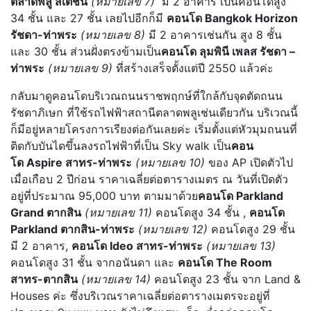
ตลาดพลู สเตชั่น
(หมายเลข 7)
มี 2 อาคาร เป็นคอนโดสูง
34 ชั้น และ 27 ชั้น เลยไปอีกก็มี
คอนโด Bangkok Horizon
รัชดา-ท่าพระ
(หมายเลข 8)
มี 2 อาคารเช่นกัน สูง 8 ชั้น
และ 30 ชั้น ส่วนฝั่งตรงข้ามเป็น
คอนโด ลุมพินี เพลส รัชดา –
ท่าพระ
(หมายเลข 9)
ที่สร้างเสร็จตั้งแต่ปี 2550 แล้วค่ะ
กลับมาดูคอนโดบริเวณถนนราชพฤกษ์ที่ใกล้กับจุดตัดถนน
รัชดาภิเษก ที่ใช้รถไฟฟ้าสถานีตลาดพลูเช่นเดียวกัน บริเวณนี้
ก็มีอยู่หลายโครงการเรียงต่อกันเลยค่ะ เริ่มตั้งแต่หัวมุมถนนที่
ติดกับบันไดขึ้นลงรถไฟฟ้าที่เป็น Sky walk เป็น
คอน
โด Aspire สาทร-ท่าพระ
(หมายเลข 10)
ของ AP เปิดตัวไป
เมื่อเกือบ 2 ปีก่อน ราคาเฉลี่ยต่อตารางเมตร ณ วันที่เปิดตัว
อยู่ที่ประมาณ 95,000 บาท ตามมาด้วย
คอนโด Parkland
Grand ตากสิน
(หมายเลข 11)
คอนโดสูง 34 ชั้น ,
คอนโด
Parkland ตากสิน-ท่าพระ
(หมายเลข 12)
คอนโดสูง 29 ชั้น
มี 2 อาคาร,
คอนโด Ideo สาทร-ท่าพระ
(หมายเลข 13)
คอนโดสูง 31 ชั้น จากอนันดา และ
คอนโด The Room
สาทร-ตากสิน
(หมายเลข 14)
คอนโดสูง 23 ชั้น จาก Land &
Houses ค่ะ ซึ่งบริเวณราคาเฉลี่ยต่อตารางเมตรจะอยู่ที่