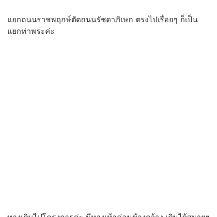
แยกถนนราชพฤกษ์ตัดถนนรัชดาภิเษก ตรงไปเรื่อยๆ ก็เป็น
แยกท่าพระค่ะ