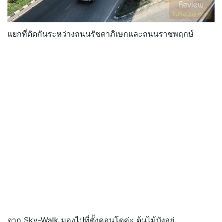
แยกที่ตัดกันระหว่างถนนรัชดาภิเษกและถนนราชพฤกษ์
จาก Sky-Walk มองไปที่ตั้งคอนโดค่ะ ต้นไม้บังอยู่