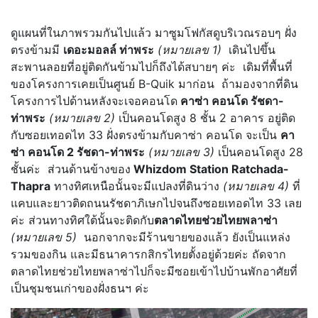
ดูแผนที่ในภาพรวมกันไปแล้ว มาซูมโฟกัสดูบริเวณรอบๆ ฝั่ง
ตรงข้ามมี
เดอะมอลล์ ท่าพระ
(หมายเลข 1)
เดินไปขึ้น
สะพานลอยที่อยู่ติดกันข้ามไปก็ถึงได้สบายๆ ค่ะ เดิมที่พื้นที่
ของโครงการเคยเป็นศูนย์ B-Quik มาก่อน ถ้ามองจากที่ดิน
โครงการไปด้านหลังจะเจอคอนโด
คาซ่า คอนโด รัชดา-
ท่าพระ
(หมายเลข 2)
เป็นคอนโดสูง 8 ชั้น 2 อาคาร อยู่ติด
กับซอยเทอดไท 33 ฝั่งตรงข้ามกับคาซ่า คอนโด จะเป็น
คา
ซ่า คอนโด 2 รัชดา-ท่าพระ
(หมายเลข 3)
เป็นคอนโดสูง 28
ชั้นค่ะ ส่วนด้านข้างของ
Whizdom Station Ratchada-
Thapra
ทางทิศเหนือนั้นจะมีแปลงที่ดินว่าง
(หมายเลข 4)
ที่
แคบและยาวติดถนนรัชดาภิเษกไปจนถึงซอยเทอดไท 33 เลย
ค่ะ ส่วนทางทิศใต้นั้นจะติดกับ
ตลาดไทยช่วยไทยพลาซ่า
(หมายเลข 5)
นอกจากจะมีร้านขายของแล้ว ยังเป็นแหล่ง
รวมของกิน และมีธนาคารกสิกรไทยตั้งอยู่ด้วยค่ะ ถัดจาก
ตลาดไทยช่วยไทยพลาซ่าไปก็จะมีซอยเข้าไปบ้านพักอาศัยที่
เป็นชุมชนเก่าของฝั่งธนฯ ค่ะ