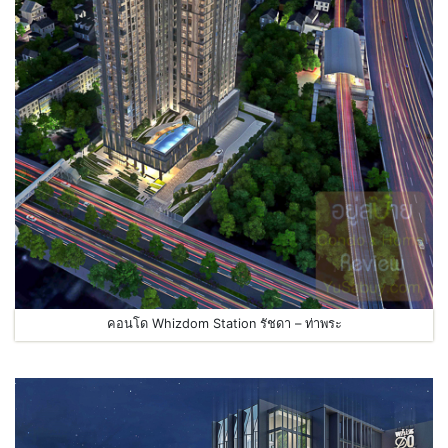
คอนโด Whizdom Station รัชดา – ท่าพระ