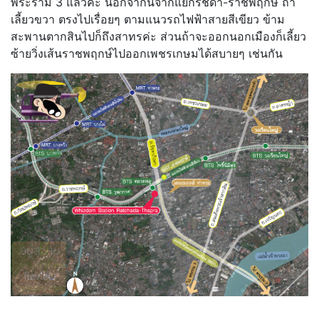
พระราม 3 แล้วค่ะ นอกจากนี้จากแยกรัชดา-ราชพฤกษ์ ถ้า
เลี้ยวขวา ตรงไปเรื่อยๆ ตามแนวรถไฟฟ้าสายสีเขียว ข้าม
สะพานตากสินไปก็ถึงสาทรค่ะ ส่วนถ้าจะออกนอกเมืองก็เลี้ยว
ซ้ายวิ่งเส้นราชพฤกษ์ไปออกเพชรเกษมได้สบายๆ เช่นกัน