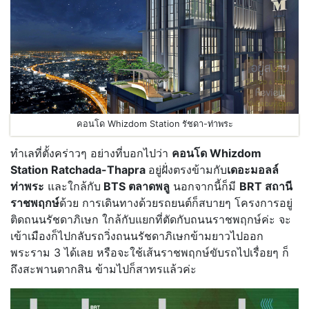
คอนโด Whizdom Station รัชดา-ท่าพระ
ทำเลที่ตั้งคร่าวๆ อย่างที่บอกไปว่า
คอนโด Whizdom
Station Ratchada-Thapra
อยู่ฝั่งตรงข้ามกับ
เดอะมอลล์
ท่าพระ
และใกล้กับ
BTS ตลาดพลู
นอกจากนี้ก็มี
BRT สถานี
ราชพฤกษ์
ด้วย การเดินทางด้วยรถยนต์ก็สบายๆ โครงการอยู่
ติดถนนรัชดาภิเษก ใกล้กับแยกที่ตัดกับถนนราชพฤกษ์ค่ะ จะ
เข้าเมืองก็ไปกลับรถวิ่งถนนรัชดาภิเษกข้ามยาวไปออก
พระราม 3 ได้เลย หรือจะใช้เส้นราชพฤกษ์ขับรถไปเรื่อยๆ ก็
ถึงสะพานตากสิน ข้ามไปก็สาทรแล้วค่ะ