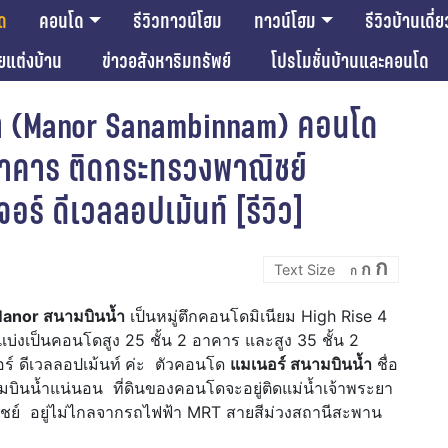
ด
คอนโด
รีวิวทาวน์โฮม
ทาวน์โฮม
รีวิวบ้านเดี่ย
ียแต่งบ้าน
ข่าวอสังหาริมทรัพย์
โปรโมชั่นบ้านและคอนโด
้ำ (Manor Sanambinnam) คอนโด
4 อาคาร ติดกระทรวงพาณิชย์
ร์ ดีเวลลอปเม้นท์ [รีวิว]
Incre
Reset
Decrease
ก
ก
font
ก
font
font
size.
size.
size.
anor สนามบินน้ำ
เป็นหมู่ตึกคอนโดมิเนียม High Rise 4
่งเป็นคอนโดสูง 25 ชั้น 2 อาคาร และสูง 35 ชั้น 2
 ดีเวลลอปเม้นท์
ค่ะ ตัวคอนโด
แมเนอร์ สนามบินน้ำ
ชื่อ
มบินน้ำแน่นอน ที่ดินของคอนโดจะอยู่ติดแม่น้ำเจ้าพระยา
ย์ อยู่ไม่ไกลจากรถไฟฟ้า MRT สายสีม่วงสถานีสะพาน