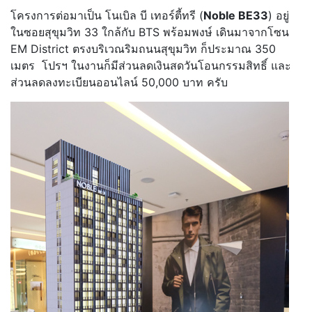
โครงการต่อมาเป็น โนเบิล บี เทอร์ตี้ทรี (
Noble BE33
) อยู่
ในซอยสุขุมวิท 33 ใกล้กับ BTS พร้อมพงษ์ เดินมาจากโซน
EM District ตรงบริเวณริมถนนสุขุมวิท ก็ประมาณ 350
เมตร โปรฯ ในงานก็มีส่วนลดเงินสดวันโอนกรรมสิทธิ์ และ
ส่วนลดลงทะเบียนออนไลน์ 50,000 บาท ครับ