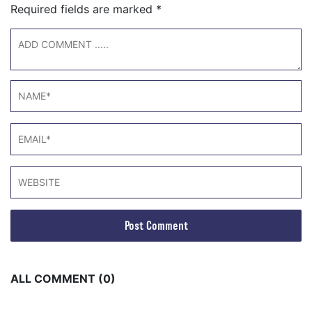
Required fields are marked
*
ALL COMMENT (0)