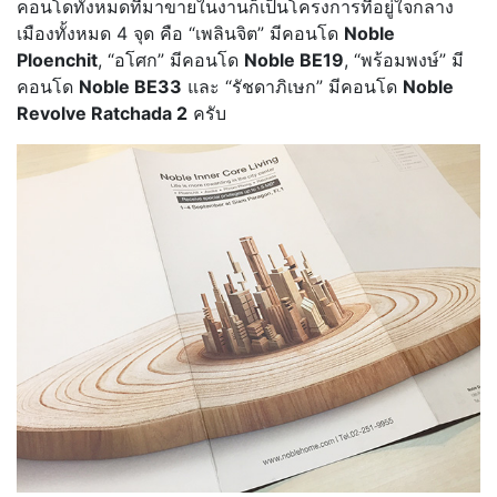
คอนโดทั้งหมดที่มาขายในงานก็เป็นโครงการที่อยู่ใจกลาง
เมืองทั้งหมด 4 จุด คือ “เพลินจิต” มีคอนโด
Noble
Ploenchit
, “อโศก” มีคอนโด
Noble BE19
, “พร้อมพงษ์” มี
คอนโด
Noble BE33
และ “รัชดาภิเษก” มีคอนโด
Noble
Revolve Ratchada 2
ครับ