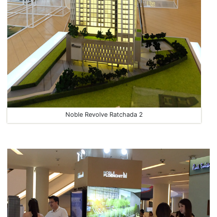
Noble Revolve Ratchada 2