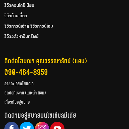
รีวิวคอนโดมิเนียม
รีวิวบ้านเดี่ยว
รีวิวทาวน์เฮ้าส์ รีวิวทาวน์โฮม
รีวิวอสังหาริมทรัพย์
ติดต่อโฆษณา คุณวรรณารัตน์ (แอน)
090-464-8959
รายละเอียดโฆษณา
ติดต่อทีมงาน (แนะนำ ติชม)
เกี่ยวกับอยู่สบาย
ติดตามอยู่สบายบนโซเชียลมีเดีย