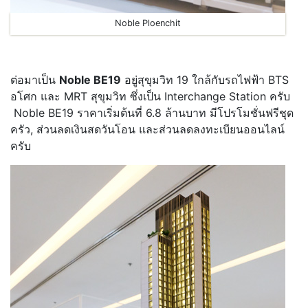
Noble Ploenchit
ต่อมาเป็น
Noble BE19
อยู่สุขุมวิท 19 ใกล้กับรถไฟฟ้า BTS
อโศก และ MRT สุขุมวิท ซึ่งเป็น Interchange Station ครับ
Noble BE19 ราคาเริ่มต้นที่ 6.8 ล้านบาท มีโปรโมชั่นฟรีชุด
ครัว, ส่วนลดเงินสดวันโอน และส่วนลดลงทะเบียนออนไลน์
ครับ