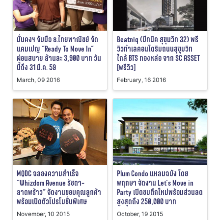
มั่นคงฯ จับมือ ธ.ไทยพาณิชย์ จัด
Beatniq (บีทนิค สุขุมวิท 32) พรี
แคมเปญ “Ready To Move In”
วิวทำเลคอนโดริมถนนสุขุมวิท
ผ่อนสบาย ล้านละ 3,900 บาท วัน
ใกล้ BTS ทองหล่อ จาก SC ASSET
นี้ถึง 31 มี.ค. 59
[พรีวิว]
March, 09 2016
February, 16 2016
MQDC ฉลองความสำเร็จ
Plum Condo แหลมฉบัง โดย
“Whizdom Avenue รัชดา-
พฤกษา จัดงาน Let’s Move in
ลาดพร้าว” จัดงานขอบคุณลูกค้า
Party เปิดชมตึกใหม่พร้อมส่วนลด
พร้อมเปิดตัวโปรโมชั่นพิเศษ
สูงสุดถึง 250,000 บาท
November, 10 2015
October, 19 2015