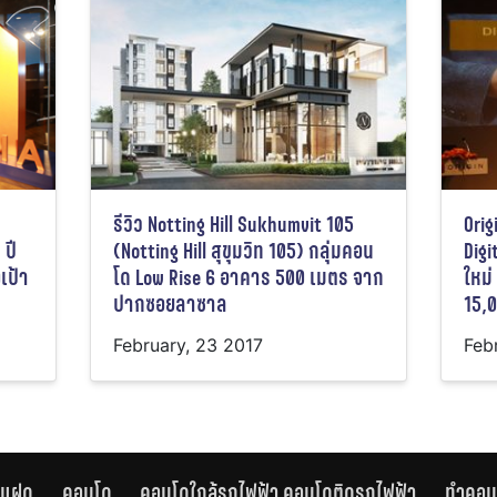
รีวิว Notting Hill Sukhumvit 105
Orig
 ปี
(Notting Hill สุขุมวิท 105) กลุ่มคอน
Digi
เป้า
โด Low Rise 6 อาคาร 500 เมตร จาก
ใหม่
ปากซอยลาซาล
15,
February, 23 2017
Feb
านแฝด
คอนโด
คอนโดใกล้รถไฟฟ้า คอนโดติดรถไฟฟ้า
ทำคอน