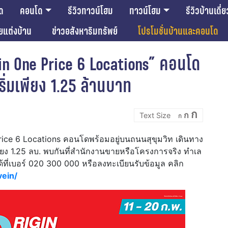
ด
คอนโด
รีวิวทาวน์โฮม
ทาวน์โฮม
รีวิวบ้านเดี่ย
ียแต่งบ้าน
ข่าวอสังหาริมทรัพย์
โปรโมชั่นบ้านและคอนโด
gin One Price 6 Locations” คอนโด
ริ่มเพียง 1.25 ล้านบาท
Incre
Reset
Decrease
ก
ก
font
ก
font
font
size.
size.
size.
Price 6 Locations คอนโดพร้อมอยู่บนถนนสุขุมวิท เดินทาง
ียง 1.25 ลบ. พบกันที่สำนักงานขายหรือโครงการจริง ทำเล
้ที่เบอร์ 020 300 000 หรือลงทะเบียนรับข้อมูล คลิก
vein/