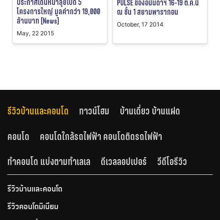
ประกาศเดินหน้าลุยเปิด 5
PULSE ของอนันดาฯ 16-19 ต.ค.นี้
โครงการใหญ่ มูลค่ากว่า 19,000
ณ ชั้น 1 สยามพารากอน
ล้านบาท [News]
October, 17 2014
May, 22 2015
รีวิวบ้านและคอนโด
ทาวน์โฮม
บ้านเดี่ยว บ้านแฝด
คอนโด
คอนโดใกล้รถไฟฟ้า คอนโดติดรถไฟฟ้า
ทำคอนโด แบ่งตามทำเลเล
ดีเวลลอปเปอร์
วีดีโอรีวิว
รีวิวบ้านและคอนโด
รีวิวคอนโดมิเนียม