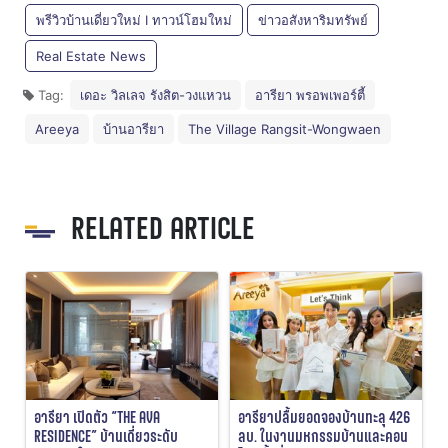
พรีวิวบ้านเดี่ยวใหม่ I ทาวน์โฮมใหม่
ข่าวอสังหาริมทรัพย์
Real Estate News
Tag:
เดอะ วิลเลจ รังสิต-วงแหวน
อารียา พรอพเพอร์ตี้
Areeya
บ้านอารียา
The Village Rangsit-Wongwaen
RELATED ARTICLE
อารียา เปิดตัว “THE AVA
อารียาปลื้มยอดจองบ้านทะลุ 426
RESIDENCE” บ้านเดี่ยวระดับ
ลบ. ในงานมหกรรมบ้านและคอน