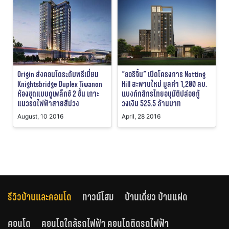
Origin ส่งคอนโดระดับพรีเมี่ยม
“ออริจิ้น” เปิดโครงการ Notting
Knightsbridge Duplex Tiwanon
Hill สะพานใหม่ มูลค่า 1,200 ลบ.
ห้องชุดแบบดูเพล็กซ์ 2 ชั้น เกาะ
แบงก์กสิกรไทยอนุมัติปล่อยกู้
แนวรถไฟฟ้าสายสีม่วง
วงเงิน 525.5 ล้านบาท
August, 10 2016
April, 28 2016
รีวิวบ้านและคอนโด
ทาวน์โฮม
บ้านเดี่ยว บ้านแฝด
คอนโด
คอนโดใกล้รถไฟฟ้า คอนโดติดรถไฟฟ้า