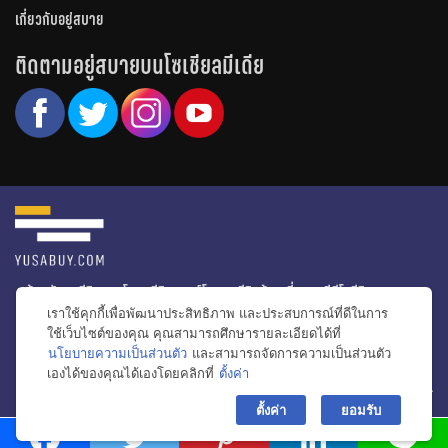
เกี่ยวกับอยู่สบาย
ติดตามอยู่สบายบนโซเชียลมีเดีย
หน้าหลัก
รีวิวคอนโด
รีวิวทาวน์โฮม
รีวิวบ้านเดี่ยว
วีดีโอรีวิว
เราใช้คุกกี้เพื่อพัฒนาประสิทธิภาพ และประสบการณ์ที่ดีในการ
ไอเดียแต่งบ้าน
ข่าวอสังหาริมทรัพย์
โปรโมชั่นบ้านและคอนโด
ใช้เว็บไซต์ของคุณ คุณสามารถศึกษารายละเอียดได้ที่
นโยบายความเป็นส่วนตัว
และสามารถจัดการความเป็นส่วนตัว
โครงการน่าสนใจ
เองได้ของคุณได้เองโดยคลิกที่
ตั้งค่า
bac
© สงวนลิขสิทธิ์ 2556-2564
ตั้งค่า
ยอมรับ