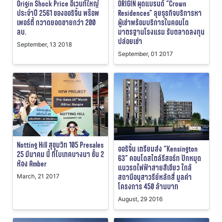
Origin Shock Price อีเวนท์ใหญ่
ORIGIN ผุดแบรนด์ “Crown
ประจำปี 2561 ของออริจิ้น พร็อพ
Residences” ลุยธุรกิจบริการหา
เพอร์ตี้ กวาดยอดขายกว่า 200
ผู้เช่าพร้อมบริการในคอนโด
ลบ.
มาตรฐานโรงแรม รับตลาดลงทุน
ปล่อยเช่า
September, 13 2018
September, 01 2017
Notting Hill สุขุมวิท 105 Presales
ออริจิ้น เตรียมส่ง “Kensington
25 มีนาคม นี้ ที่ไบเทคบางนา ชั้น 2
63” คอนโดสไตล์รีสอร์ท ปักหมุด
ห้อง Amber
แนวรถไฟฟ้าสายสีเขียว ใกล้
สถานีอนุสาวรีย์หลักสี่ มูลค่า
March, 21 2017
โครงการ 450 ล้านบาท
August, 29 2016