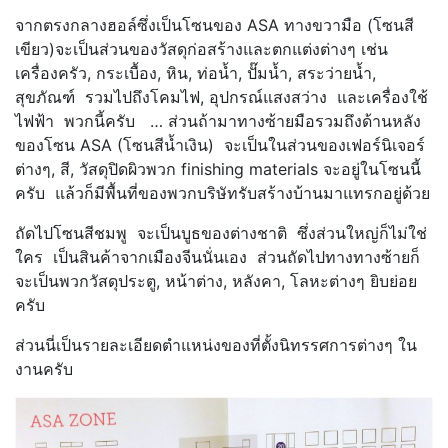
จากตรงกลางฮอล์ซึ่งเป็นโซนของ ASA ทางขวามือ (โซนสี
เขียว)จะเป็นส่วนของวัสดุก่อสร้างและตกแต่งต่างๆ เช่น
เครื่องครัว, กระเบื้อง, หิน, ท่อน้ำ, ปั๊มน้ำ, สระว่ายน้ำ,
สุขภัณฑ์ รวมไปถึงโคมไฟ, อุปกรณ์แสงสว่าง และเครื่องใช้
ไฟฟ้า พวกนี้ครับ … ส่วนถ้ามาทางซ้ายมือรวมถึงด้านหลัง
ของโซน ASA (โซนสีน้ำเงิน) จะเป็นในส่วนของเฟอร์นิเจอร์
ต่างๆ, สี, วัสดุปิดผิวพวก finishing materials จะอยู่ในโซนนี้
ครับ แล้วก็มีพื้นที่ของพวกบริษัทรับสร้างบ้านมาแทรกอยู่ด้วย
ถัดไปโซนสีชมพู จะเป็นบูธของต่างชาติ ซึ่งส่วนใหญ่ก็ไม่ใช่
ใคร เป็นสินค้าจากเมืองจีนนั่นเอง ส่วนถัดไปทางทางซ้ายก็
จะเป็นพวกวัสดุประตู, หน้าต่าง, หลังคา, โลหะต่างๆ ยิบย่อย
ครับ
ส่วนนี่เป็นรายละเอียดตำแหน่งของที่ตั้งนิทรรศการต่างๆ ใน
งานครับ