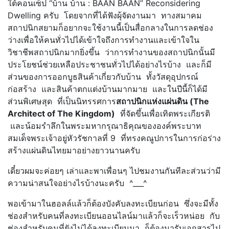
ใต้คอนเซ็ป “บ้าน บ้าน : BAAN BAAN” Reconsidering
Dwelling ครับ โดยจากที่ได้ฟังผุ้จัดงานมา ทางสมาคม
สถาปนิกสยามก็อยากจะใช้งานนี้เป็นสื่อกลางในการลดช่อง
ว่างเพื่อให้คนทั่วไปได้เข้าใจถึงการทำงานและเข้าใจใน
วิชาชีพสถาปนิกมากยิ่งขึ้น ว่าการทำงานของสถาปนิกนั้นมี
ประโยชน์ช่วยเหลือประชาชนทั่วไปได้อย่างไรบ้าง และก็มี
ส่วนของการออกบูธสินค้าเกี่ยวกับบ้าน ทั้งวัสดุอุปกรณ์
ก่อสร้าง และสินค้าตกแต่งบ้านมากมาย และในปีนี้ก็ได้มี
ส่วนพิเศษสุด ที่เป็นนิทรรศการ
สถาปนิกแห่งแผ่นดิน (The
Architect of The Kingdom)
ที่จัดขึ้นเพื่อเทิดพระเกียรติ
และน้อมรำลึกในพระมหากรุณาธิคุณขององค์พระบาท
สมเด็จพระเจ้าอยู่หัวรัชกาลที่ 9 ที่ทรงคณูปการในการก่อร่าง
สร้างแผ่นดินไทยมาอย่างยาวนานครับ
เดี๋ยวผมจะค่อยๆ เล่าและพาเพื่อนๆ ไปชมงานกันทีละส่วนว่ามี
ความน่าสนใจอย่างไรบ้างนะครับ ^___^
พอเข้ามาในฮอลล์แล้วก็ต้องบังคับลงทะเบียนก่อน ซึ่งจะมีทั้ง
ช่องสำหรับคนที่ลงทะเบียนออนไลน์มาแล้วก็จะเร็วหน่อย กับ
ช่องสำหรับคนที่ยังไม่ได้ลงทะเบียนมา ก็ต้องมารับเอกสารไป