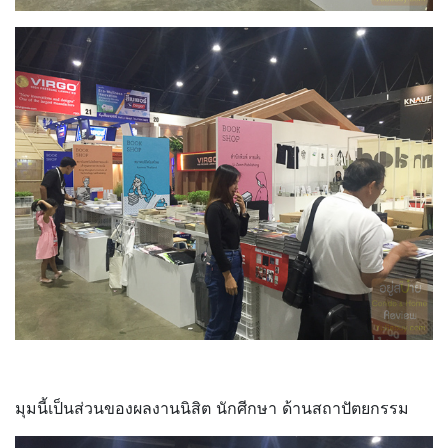
มุมนี้เป็นส่วนของผลงานนิสิต นักศีกษา ด้านสถาปัตยกรรม