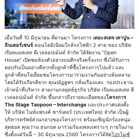
เมื่อวันที่ 10 มิถุนายน ที่ผ่านมา โครงการ
เดอะสเตจ เตาปูน –
อินเตอร์เชนจ์
คอนโดมิเนียมใกล้รถไฟฟ้า 2 สาย ของ บริษัท
เรียลแอสเสท ดีเวลลอปเม้นท์ จำกัด ได้จัดงาน “Open
House” เปิดชมห้องตัวอย่างบนตึกจริงครั้งแรก ซึ่งได้รับการ
ตอบรับเป็นอย่างดีจากทั้งลูกค้าที่ซื้อโครงการไปแล้ว และ
ลูกค้าที่สนใจเยี่ยมชมโครงการมาร่วมงานกันอย่างล้นหลาม
โดยได้รับเกียรติจาก คุณณัฏฐพร กลั่นเรืองแสง รองประธาน
เจ้าหน้าที่บริหาร สายงานกลยุทธ์ธุรกิจ บริษัท เรียลแอสเสท ดี
เวลลอปเม้นท์ จำกัด ขึ้นกล่าวถึงรายละเอียดของ
โครงการ
The Stage Taopoon – Interchange
และประกาศแต่งตั้ง
ให้ บริษัท ไนท์แฟรงค์ ชาร์เตอร์ (ประเทศไทย) จำกัด เป็นผู้
บริหารทรัพย์ส่วนกลางของโครงการ พร้อมเชิญนักร้องหนุ่ม
สุดฮอต คุณว่าน ธนกฤต มาร่วมร้องเพลงเพราะๆ ภายในงาน
ซึ่งตั้งแต่วันนี้ – 30 มิถุนายน 2560 โครงการได้จัด
โปรโมชั่