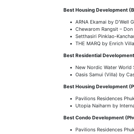
Best Housing Development
(
B
ARNA Ekamai by D’Well Gr
Chewarom Rangsit – Do
Setthasiri Pinklao-Kancha
THE MARQ by Enrich Villa 
Best Residential Developmen
New Nordic Water World 
Oasis Samui (Villa) by C
Best Housing Development
(
P
Pavilions Residences Phuk
Utopia Naiharm by Interna
Best Condo Development
(
Ph
Pavilions Residences Phuk