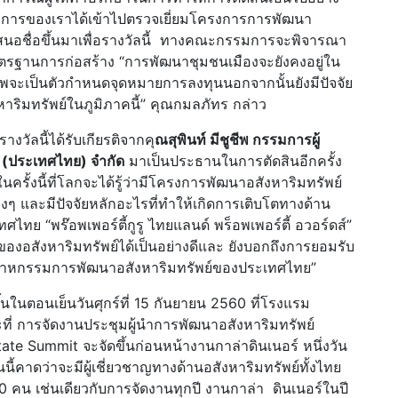
มการของเราได้เข้าไปตรวจเยี่ยมโครงการการพัฒนา
กเสนอชื่อขึ้นมาเพื่อรางวัลนี้ ทางคณะกรรมการจะพิจารณา
านการก่อสร้าง “การพัฒนาชุมชนเมืองจะยังคงอยู่ใน
ะเป็นตัวกำหนดจุดหมายการลงทุนนอกจากนั้นยังมีปัจจัย
าริมทรัพย์ในภูมิภาคนี้” คุณกมลภัทร กล่าว
ัลนี้ได้รับเกียรติจากคุ
ณสุพินท์ มีชูชีพ กรรมการผู้
์ (ประเทศไทย) จำกัด
มาเป็นประธานในการตัดสินอีกครั้ง
ิ่งในครั้งนี้ที่โลกจะได้รู้ว่ามีโครงการพัฒนาอสังหาริมทรัพย์
ต่างๆ และมีปัจจัยหลักอะไรที่ทำให้เกิดการเติบโตทางด้าน
ทย “พร๊อพเพอร์ตี้กูรู ไทยแลนด์ พร็อพเพอร์ตี้ อวอร์ดส์”
งอสังหาริมทรัพย์ได้เป็นอย่างดีและ ยังบอกถึงการยอมรับ
ตสาหกรรมการพัฒนาอสังหาริมทรัพย์ของประเทศไทย”
้นในตอนเย็นวันศุกร์ที่ 15 กันยายน 2560 ที่โรงแรม
ี่ การจัดงานประชุมผู้นำการพัฒนาอสังหาริมทรัพย์
te Summit จะจัดขึ้นก่อนหน้างานกาล่าดินเนอร์ หนึ่งวัน
นี้คาดว่าจะมีผู้เชี่ยวชาญทางด้านอสังหาริมทรัพย์ทั้งไทย
 คน เช่นเดียวกับการจัดงานทุกปี งานกาล่า ดินเนอร์ในปี