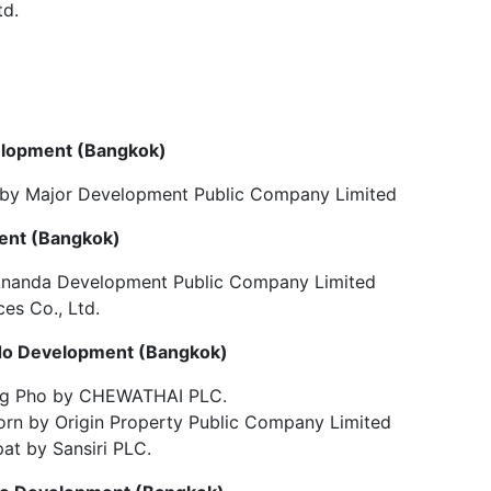
td.
velopment
(
Bangkok
)
by Major Development Public Company Limited
ment
(
Bangkok
)
Ananda Development Public Company Limited
es Co., Ltd.
ndo Development
(
Bangkok
)
ng Pho by CHEWATHAI PLC.
orn by Origin Property Public Company Limited
at by Sansiri PLC.