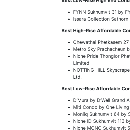
Best Low
–
Rise High End Con
FYNN Sukhumvit 31 by FY
Issara Collection Sathorn
Best High
–
Rise Affordable C
Chewathai Phetkasem 27
Metro Sky Prachacheun b
Niche Pride Thonglor Ph
Limited
NOTTING HILL Skyscraper 
Ltd.
Best Low
–
Rise Affordable C
D’Mura by D’Well Grand As
Miti Condo by One Livin
Moniiq Sukhumvit 64 by S
Niche ID Sukhumvit 113 
Niche MONO Sukhumvit 5