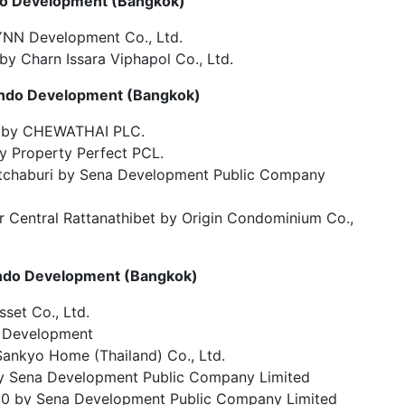
do Development
(
Bangkok
)
NN Development Co., Ltd.
 by Charn Issara Viphapol Co., Ltd.
ondo Development
(
Bangkok
)
 by CHEWATHAI PLC.
y Property Perfect PCL.
etchaburi by Sena Development Public Company
Central Rattanathibet by Origin Condominium Co.,
ondo Development
(
Bangkok
)
set Co., Ltd.
g Development
ankyo Home (Thailand) Co., Ltd.
by Sena Development Public Company Limited
0 by Sena Development Public Company Limited