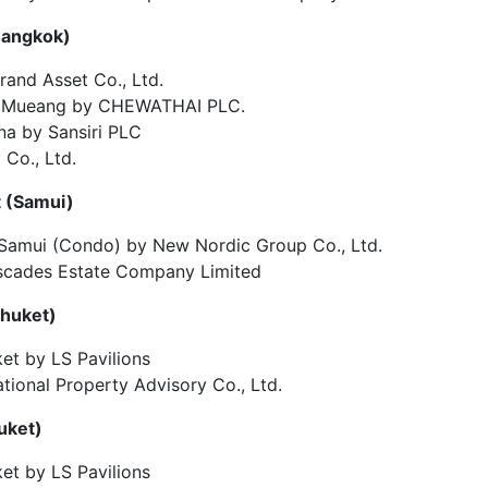
angkok
)
and Asset Co., Ltd.
n Mueang by CHEWATHAI PLC.
na by Sansiri PLC
Co., Ltd.
t
(
Samui
)
Samui (Condo) by New Nordic Group Co., Ltd.
ascades Estate Company Limited
huket
)
et by LS Pavilions
tional Property Advisory Co., Ltd.
uket
)
et by LS Pavilions