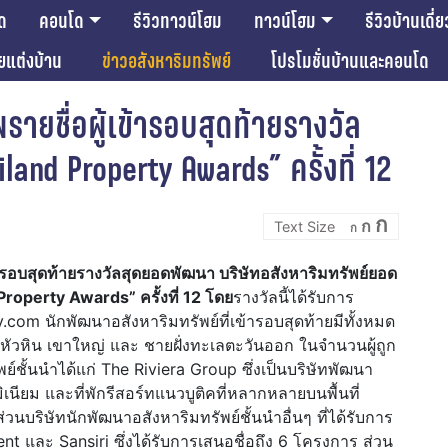
ด
คอนโด
รีวิวทาวน์โฮม
ทาวน์โฮม
รีวิวบ้านเดี่ย
ียแต่งบ้าน
ข่าวอสังหาริมทรัพย์
โปรโมชั่นบ้านและคอนโด
รายชื่อผู้เข้ารอบสุดท้ายรางวัล
land Property Awards” ครั้งที่ 12
Incre
Reset
Decrease
ก
ก
font
ก
font
font
size.
size.
size.
้เข้ารอบสุดท้ายรางวัลสุดยอดพัฒนา
บริษัทอสังหาริมทรัพย์ยอด
Property Awards
”
ครั้งที่ 12 โดย
รางวัลนี้ได้รับการ
com นักพัฒนาอสังหาริมทรัพย์ที่เข้ารอบสุดท้ายมีทั้งหมด
ุย หัวหิน เขาใหญ่ และ ชายฝั่งทะเลตะวันออก ในจำนวนผู้ถูก
พย์ชั้นนำได้แก่ The Riviera Group ซึ่งเป็นบริษัทพัฒนา
นียม และที่พักรีสอร์ทแนวบูติคที่หลากหลายบนพื้นที่
นบริษัทนักพัฒนาอสังหาริมทรัพย์ชั้นนำอื่นๆ ที่ได้รับการ
nt และ Sansiri ซึ่งได้รับการเสนอชื่อถึง 6 โครงการ ส่วน