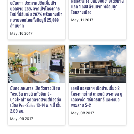
Asset Wise ปลื้มยอดขายไตรมาส
อนันดาฯ ประกาศปรับเพิ่มเป้า
แรก 1,500 ล้านบาท พร้อมบุก
ยอดขาย 25% จากเป้าโครงการ
ใจกลางเมือง
ใหม่ที่ปรับเพิ่ม 267% พร้อมคงเป้า
หมายยอดโอนทั้งปีอยู่ที่ 25,000
May, 11 2017
ล้านบาท
May, 16 2017
มั่นคงเคหะการ เปิดตัวทาวน์โฮม
เอสซี แอสเสทฯ เปิดบ้านเดี่ยว 2
“ชวนชื่น ทาวน์ แก้วอินทร์-
โครงการใหม่ แกรนด์ บางกอก บู
บางใหญ่” รุกตลาดสายสีม่วงต่อ
เลอวาร์ด ศรีนครินทร์ และเวนิว
เนื่อง Pre-Sales 13-14 พ.ค.นี้ เริ่ม
พระราม 5-2
2.89 ลบ.
May, 08 2017
May, 09 2017