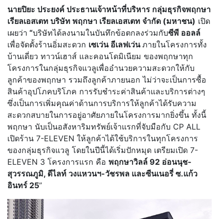
นายปิยะ ประยงค์ ประธานเจ้าหน้าที่บริหาร กลุ่มธุรกิจพฤกษา
เรียลเอสเตท บริษัท พฤกษา เรียลเอสเตท จำกัด (มหาชน)
เปิด
เผยว่า
“
บริษัทได้ลงนามในบันทึกข้อตกลงร่วมกับ
ซีพี ออลล์
เพื่อจัดตั้งร้านอิ่มสะดวก
เซเว่น อีเลฟเว่น
ภายในโครงการทั้ง
บ้านเดี่ยว ทาวน์เฮาส์ และคอนโดมิเนียม ของพฤกษาทุก
โครงการในกลุ่มธุรกิจแวลูเพื่ออำนวยความสะดวกให้กับ
ลูกค้าของพฤกษา รวมถึงลูกค้าภายนอก ไม่ว่าจะเป็นการซื้อ
สินค้าอุปโภคบริโภค การรับชำระค่าสินค้าและบริการต่างๆ
ซึ่งเป็นการเพิ่มคุณค่าด้านการบริการให้ลูกค้าได้รับความ
สะดวกสบายในการอยู่อาศัยภายในโครงการมากยิ่งขึ้น ทั้งนี้
พฤกษา นับเป็นอสังหาริมทรัพย์เจ้าแรกที่จับมือกับ CP ALL
เปิดร้าน 7-ELEVEN ให้ลูกค้าได้ใช้บริการในทุกโครงการ
ของกลุ่มธุรกิจแวลู โดยในปีนี้ได้เริ่มปักหมุด เตรียมเปิด 7-
ELEVEN 3 โครงการแรก คือ
พฤกษาวิลล์ 92 อ่อนนุช-
สุวรรณภูมิ, ดีไลท์ วงแหวนฯ-วัชรพล และซีนเนอรี่ ซ.แก้ว
อินทร์ 25
”