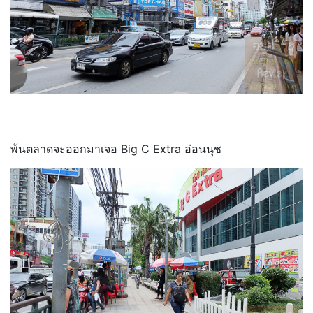
พ้นตลาดจะออกมาเจอ Big C Extra อ่อนนุช