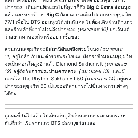
ปากซอย เดินผ่านตึกแถวไม่กี่คูหาก็ถึง
Big C Extra อ่อนนุช
แล้ว และซอยข้างๆ
Big C
ยังสามารถเดินไปออกซอยสุขุมวิท
77/1 เพื่อไป BTS อ่อนนุชได้เช่นกันค่ะ ไม่ต้องเดินผ่านตึกแถว
และร้านค้าที่ยาวไปจนถึงปากซอย
(หมายเลข 10)
ยกเว้นแต่
ว่าอยากหาของกินหรืออยากซื้อของ
ส่วนถนนสุขุมวิทจะมี
สถานีดับเพลิงพระโขนง
(หมายเลข
11)
อยู่ใกล้ๆ กับสน.ตำรวจพระโขนง ฝั่งตรงข้ามถนนสุขุมวิท
จะเป็นคอนโดสูงอีกแล้ว Diamond Sukhumvit​
(หมายเลข
12)
อยู่ติดกับ
การประปานครหลวง
(หมายเลข 13)
และมี
คอนโด The Rhythm Sukhumvit 50
(หมายเลข 14)
อยู่ตรง
ปากซอยสุขุมวิท 50 เป็นซอยที่สามารถไปขึ้นทางด่วนต่างๆ
ได้ค่ะ
ดูแผนที่กันไปแล้ว ไปเดินเล่นดูสิ่งอำนวยความสะดวกรอบๆ
กันดีกว่า เริ่มจากแถว BTS อ่อนนุชก่อนเลย