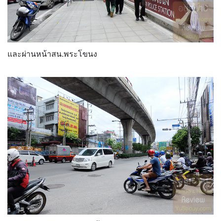
และผ่านหน้าสน.พระโขนง