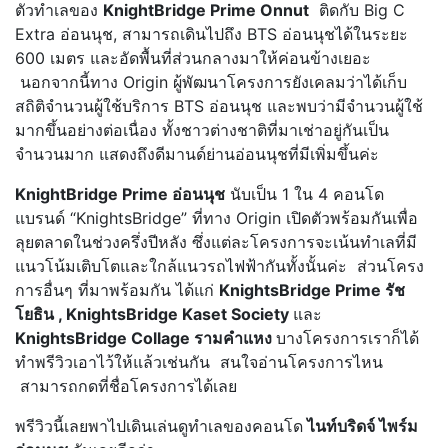
ตัวทำเลของ
KnightBridge Prime Onnut
ติดกับ Big C
Extra อ่อนนุช, สามารถเดินไปถึง BTS อ่อนนุชได้ในระยะ
600 เมตร และอัดพื้นที่ส่วนกลางมาให้ค่อนข้างเยอะ
นอกจากนี้ทาง Origin ผู้พัฒนาโครงการยังเคลมว่าได้เก็บ
สถิติจำนวนผู้ใช้บริการ BTS อ่อนนุช และพบว่ามีจำนวนผู้ใช้
มากขึ้นอย่างต่อเนื่อง ทั้งชาวต่างชาติที่มาเช่าอยู่กันเป็น
จำนวนมาก แสดงถึงดีมานด์ย่านอ่อนนุชที่มีเพิ่มขึ้นค่ะ
KnightBridge Prime อ่อนนุช
นับเป็น 1 ใน 4 คอนโด
แบรนด์ “KnightsBridge” ที่ทาง Origin เปิดตัวพร้อมกันเพื่อ
ลุยตลาดในช่วงครึ่งปีหลัง ซึ่งแต่ละโครงการจะเน้นทำเลที่มี
แนวโน้มเติบโตและใกล้แนวรถไฟฟ้ากันทั้งนั้นค่ะ ส่วนโครง
การอื่นๆ ที่มาพร้อมกัน ได้แก่
KnightsBridge Prime รัช
โยธิน , KnightsBridge Kaset Society
และ
KnightsBridge Collage รามคำแหง
บางโครงการเราก็ได้
ทำพรีวิวเอาไว้ให้แล้วเช่นกัน สนใจอ่านโครงการไหน
สามารถกดที่ชื่อโครงการได้เลย
พรีวิวนี้เลยพาไปเดินเล่นดูทำเลของคอนโด
ไนท์บริดจ์ ไพร์ม