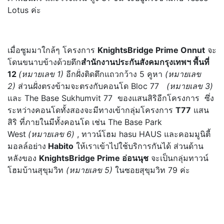
Lotus ค่ะ
เมื่อซูมมาใกล้ๆ โครงการ
KnightsBridge Prime Onnut
จะ
โดนขนาบข้างด้วยตึก
สำนักงานประกันสังคมกรุงเทพฯ พื้นที่
12
(หมายเลข 1)
อีกฝั่งติดตึกแถวกว้าง 5 คูหา
(หมายเลข
2)
ส่วนฝั่งตรงข้ามจะตรงกับคอนโด Bloc 77
(หมายเลข 3)
และ The Base Sukhumvit 77 ของแสนสิริอีกโครงการ ซึ่ง
ระหว่างคอนโดทั้งสองจะมีทางเข้ากลุ่มโครงการ
T77
แสน
สิริ ที่ภายในมีทั้งคอนโด เช่น The Base Park
West
(หมายเลข 6)
, ทาวน์โฮม hasu HAUS และคอมมูนิตี้
มอลล์อย่าง
Habito
ให้เราเข้าไปใช้บริการกันได้ ส่วนด้าน
หลังของ
KnightsBridge Prime อ่อนนุช
จะเป็นกลุ่มทาวน์
โฮมบ้านสุขุมวิท
(หมายเลข 5)
ในซอยสุขุมวิท 79 ค่ะ