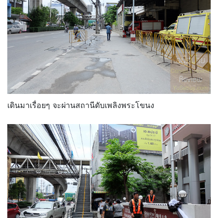
เดินมาเรื่อยๆ จะผ่านสถานีดับเพลิงพระโขนง