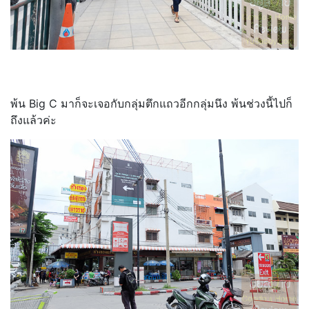
พ้น Big C มาก็จะเจอกับกลุ่มตึกแถวอีกกลุ่มนึง พ้นช่วงนี้ไปก็
ถึงแล้วค่ะ