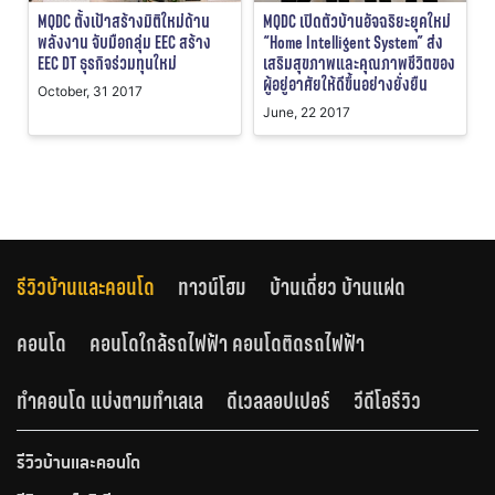
MQDC ตั้งเป้าสร้างมิติใหม่ด้าน
MQDC เปิดตัวบ้านอัจฉริยะยุคใหม่
พลังงาน จับมือกลุ่ม EEC สร้าง
“Home Intelligent System” ส่ง
EEC DT ธุรกิจร่วมทุนใหม่
เสริมสุขภาพและคุณภาพชีวิตของ
ผู้อยู่อาศัยให้ดีขึ้นอย่างยั่งยืน
October, 31 2017
June, 22 2017
รีวิวบ้านและคอนโด
ทาวน์โฮม
บ้านเดี่ยว บ้านแฝด
คอนโด
คอนโดใกล้รถไฟฟ้า คอนโดติดรถไฟฟ้า
ทำคอนโด แบ่งตามทำเลเล
ดีเวลลอปเปอร์
วีดีโอรีวิว
รีวิวบ้านและคอนโด