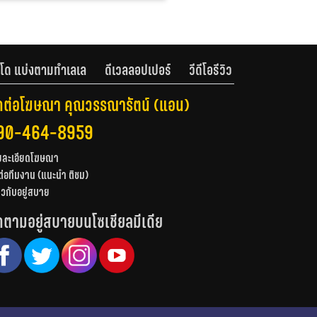
โด แบ่งตามทำเลเล
ดีเวลลอปเปอร์
วีดีโอรีวิว
ดต่อโฆษณา คุณวรรณารัตน์ (แอน)
90-464-8959
ยละเอียดโฆษณา
ต่อทีมงาน (แนะนำ ติชม)
่ยวกับอยู่สบาย
ดตามอยู่สบายบนโซเชียลมีเดีย