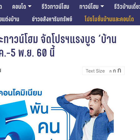
ด
คอนโด
รีวิวทาวน์โฮม
ทาวน์โฮม
รีวิวบ้านเดี่ย
ียแต่งบ้าน
ข่าวอสังหาริมทรัพย์
โปรโมชั่นบ้านและคอนโด
ทาวน์โฮม จัดโปรฯแรงบูธ ‘บ้าน
.-5 พ.ย. 60 นี้
Incre
Reset
Decrease
ก
d
ก
font
ก
font
font
size.
size.
size.