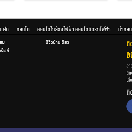
านแฝด
คอนโด
คอนโดใกล้รถไฟฟ้า คอนโดติดรถไฟฟ้า
ทำคอน
ติ
ียม
รีวิวบ้านเดี่ยว
ทรัพย์
0
รา
ติด
เกี
ติ