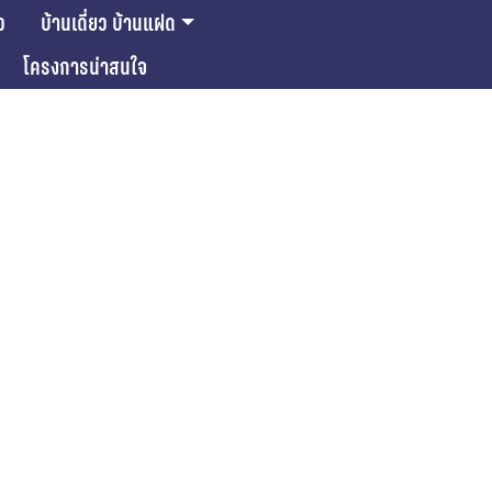
ว
บ้านเดี่ยว บ้านแฝด
โครงการน่าสนใจ
ase