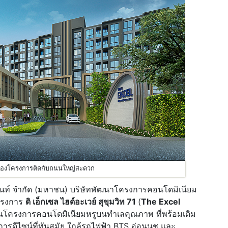
ของโครงการติดกับถนนใหญ่สะดวก
เม้นท์ จำกัด (มหาชน) บริษัทพัฒนาโครงการคอนโดมิเนียม
ครงการ
ดิ เอ็กเซล ไฮด์อะเวย์ สุขุมวิท 71
(
The Excel
เป็นโครงการคอนโดมิเนียมหรูบนทำเลคุณภาพ ที่พร้อมเติม
การดีไซน์ที่ทันสมัย ใกล้รถไฟฟ้า BTS อ่อนนุช และ