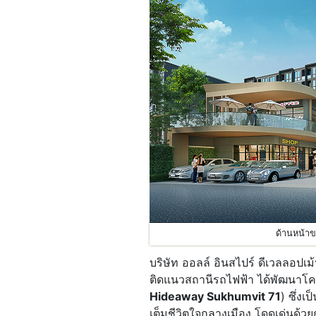
ด้านหน้า
บริษัท ออลล์ อินสไปร์ ดีเวลลอป
ติดแนวสถานีรถไฟฟ้า ได้พัฒนาโ
Hideaway Sukhumvit 71
) ซึ่ง
เต็มชีวิตใจกลางเมือง โดดเด่นด้วย