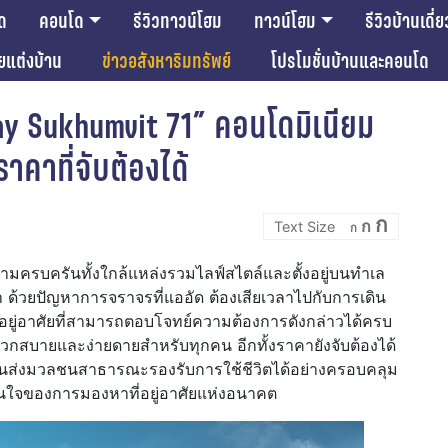
ด
คอนโด
รีวิวทาวน์โฮม
ทาวน์โฮม
รีวิวบ้านเดี่ย
ียแต่งบ้าน
ข่าวอสังหาริมทรัพย์
โปรโมชั่นบ้านและคอนโด
ay Sukhumvit 71” คอนโดมิเนียม
คาที่จับต้องได้
Incre
Reset
Decrease
ก
d
ก
font
ก
font
font
size.
size.
size.
ีความครบครันทั้งใกล้แหล่งรวมไลฟ์สไตล์และตั้งอยู่บนทำเล
หา ด้วยปัญหาการจราจรที่แออัด ต้องเสียเวลาไปกับการเดิน
่อยู่อาศัยที่สามารถตอบโจทย์ความต้องการดังกล่าวได้ครบ
่สะดวกสบายและง่ายดายสำหรับทุกคน อีกทั้งราคายังจับต้องได้
ะบบขนส่งมวลชนสาธารณะรองรับการใช้ชีวิตได้อย่างครอบคลุม
่าสนใจของการมองหาที่อยู่อาศัยแห่งอนาคต