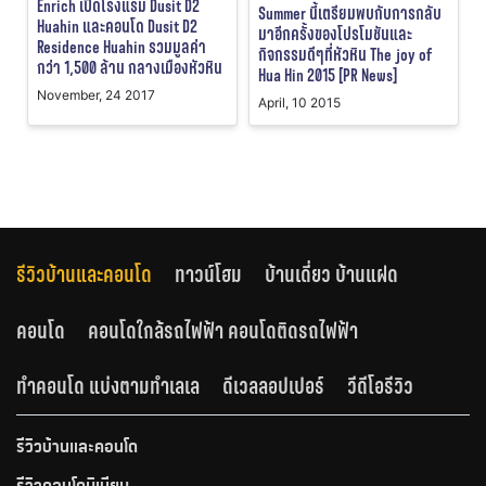
Enrich เปิดโรงแรม Dusit D2
Summer นี้เตรียมพบกับการกลับ
Huahin และคอนโด Dusit D2
มาอีกครั้งของโปรโมชันและ
Residence Huahin รวมมูลค่า
กิจกรรมดีๆที่หัวหิน The joy of
กว่า 1,500 ล้าน กลางเมืองหัวหิน
Hua Hin 2015 [PR News]
November, 24 2017
April, 10 2015
รีวิวบ้านและคอนโด
ทาวน์โฮม
บ้านเดี่ยว บ้านแฝด
คอนโด
คอนโดใกล้รถไฟฟ้า คอนโดติดรถไฟฟ้า
ทำคอนโด แบ่งตามทำเลเล
ดีเวลลอปเปอร์
วีดีโอรีวิว
รีวิวบ้านและคอนโด