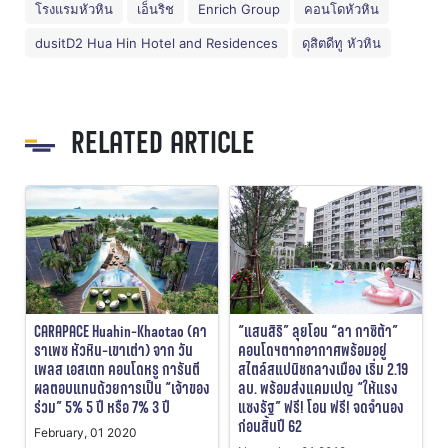
โรงแรมหัวหิน
เอ็นริช
Enrich Group
คอนโดหัวหิน
dusitD2 Hua Hin Hotel and Residences
ดุสิตดีทู หัวหิน
RELATED ARTICLE
CARAPACE Huahin-Khaotao (คา
“แสนสิริ” ลุยโอน “ลา กาซิต้า”
ราเพซ หัวหิน-เขาเต่า) จาก วัน
คอนโดฯตากอากาศพร้อมอยู่
เพลส เอสเตท คอนโดหรู การันตี
สไตล์สแปนิชกลางเมือง เริ่ม 2.19
ผลตอบแทนด้วยการเป็น “เจ้าของ
ลบ. พร้อมส่งแคมเปญ “ให้แรง
ร่วม” 5% 5 ปี หรือ 7% 3 ปี
แซงรัฐ” ฟรี! โอน ฟรี! จดจำนอง
ก่อนสิ้นปี 62
February, 01 2020