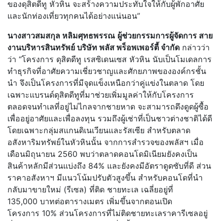
ของดุสิตดีทู หัวหิน จะสร้างความประทับใจให้กับผู้พักอาศัย
และนักท่องเที่ยวทุกคนได้อย่างแน่นอน”
นางสาวสมสกุล หลิมศุทธพรรณ
ผู้ช่วยกรรมการผู้จัดการ สาย
งานบริหารสินทรัพย์ บริษัท พลัส พร็อพเพอร์ตี้ จำกัด
กล่าวว่า
ว่า “โครงการ ดุสิตดีทู เรสซิเดนเซส หัวหิน นับเป็นโมเดลการ
ทำธุรกิจที่อาศัยความเชี่ยวชาญและศักยภาพขององค์กรชั้น
นำ จึงเป็นโครงการที่มีจุดแข็งเหนือกว่าคู่แข่งในตลาด โดย
เฉพาะแบรนด์ดุสิตดีทูที่มาช่วยเพิ่มมูลค่าให้กับโครงการ
ตลอดจนทำเลที่อยู่ไม่ไกลจากชายหาด จะสามารถดึงดูดผู้ซื้อ
เพื่ออยู่อาศัยและเพื่อลงทุน รวมถึงผู้เช่าที่เป็นชาวต่างชาติได้ดี
โดยเฉพาะกลุ่มสแกนดิเนเวียนและรัสเซีย สำหรับตลาด
อสังหาริมทรัพย์ในหัวหินนั้น จากการสำรวจของพลัสฯ เมื่อ
เดือนมิถุนายน 2560 พบว่าตลาดคอนโดมิเนียมยังคงเป็น
สินค้าหลักมีส่วนแบ่งถึง 84% และยังคงมีอัตราดูดซับที่ดี ส่วน
ราคาอสังหาฯ มีแนวโน้มปรับตัวสูงขึ้น สำหรับคอนโดที่นำ
กลับมาขายใหม่ (รีเซล) ที่ติด ชายทะเล เฉลี่ยอยู่ที่
135,000 บาทต่อตารางเมตร เพิ่มขึ้นจากตอนเปิด
โครงการ 10% ส่วนโครงการที่ไม่ติดชายทะเลราคารีเซลอยู่