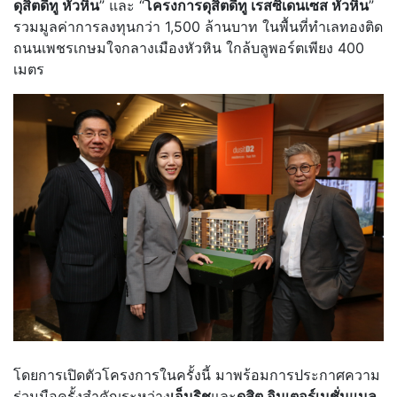
ดุสิตดีทู หัวหิน
” และ “
โครงการดุสิตดีทู เรสซิเดนเซส หัวหิน
”
รวมมูลค่าการลงทุนกว่า 1,500 ล้านบาท ในพื้นที่ทำเลทองติด
ถนนเพชรเกษมใจกลางเมืองหัวหิน ใกล้บลูพอร์ตเพียง 400
เมตร
โดยการเปิดตัวโครงการในครั้งนี้ มาพร้อมการประกาศความ
ร่วมมือครั้งสำคัญระหว่าง
เอ็นริช
และ
ดุสิต อินเตอร์เนชั่นแนล