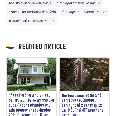
เดอะแพลนท์ หนองมน-ชลบุรี
บ้านพฤกษา ทุ่งกลม-ตาลหมัน
บ้านพฤกษา ปลวกแดง-อีสท์เทิร์น
บ้านพฤกษา เกาะกลอย-ระยอง
เดอะแพลนท์ เกาะกลอย-ระยอง
RELATED ARTICLE
“ภัสสร ไพรด์ พระราม 5 – สิริน
The Tree Charan 30 (เดอะทรี
ธร” (Passorn Pride พระราม 5-สิ
จรัญฯ 30) คอนโดบนถนน
รินธร) โครงการบ้านเดี่ยว บ้าน
จรัญสนิทวงศ์ 2 อาคาร สูง 22
แฝด ในซอยบางกรวย-ไทรน้อย
และ 8 ชั้น ใกล้ MRT แยกไฟฉาย
26 ใกล้สะพานพระราม 5 และ
จากพฤกษาฯ