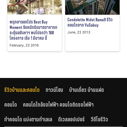
Condolette Midst Rama9 รีวิว
พฤกษาออกโปร Best Buy
คอนโดจาก YuSabuy
Moment จัดหนักรับมาตราการก
ระตุ้นอสังหาฯ พบโปรกว่า 160
June, 23 2013
โครงการ เริ่ม 1 มีนาคม นี้
February, 23 2016
รีวิวบ้านและคอนโด
ทาวน์โฮม
บ้านเดี่ยว บ้านแฝด
คอนโด
คอนโดใกล้รถไฟฟ้า คอนโดติดรถไฟฟ้า
ทำคอนโด แบ่งตามทำเลเล
ดีเวลลอปเปอร์
วีดีโอรีวิว