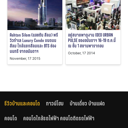
Ashton Silom (แอชตัน สีลม) พรี
อยู่สบายพาดูงาน IDEO URBAN
วิวทำเล Luxury Condo บนถนน
PULSE ของอนันดาฯ 16-19 ต.ค.นี้
สีลม ใกล้แยกสีลมและ BTS ช่อง
ณ ชั้น 1 สยามพารากอน
นนทรี จากอนันดาฯ
October, 17 2014
November, 17 2015
รีวิวบ้านและคอนโด
ทาวน์โฮม
บ้านเดี่ยว บ้านแฝด
คอนโด
คอนโดใกล้รถไฟฟ้า คอนโดติดรถไฟฟ้า