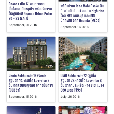
Ananda เปิด 6 โครงการรวด
พรีวิวทำเล Ideo Mobi Asoke (ไอ
มั่นใจยอดปีทะลุเป้า พร้อมจัดงาน
ดีโอ โมบิ อโศก) คอนโด High rise
ใหญ่แห่งปี Ananda Urban Pulse
ใกล้ MRT เพชรบุรี และ ARL
20 – 23 ต.ค. นี้
มักกะสัน จาก Ananda [พรีวิว]
September, 26 2016
September, 16 2016
Venio Sukhumvit 10 (Venio
UNiO Sukhumvit 72 (ยูนิโอ
สุขุมวิท 10) คอนโด Low-rise 8
สุขุมวิท 72) คอนโด Low-rise 8
ชั้น ติดสวนเบญจกิติ จากอนันดาฯ
ชั้น ราคาประหยัด ห่าง BTS แบริ่ง
[มินิรีวิว]
600 เมตร [รีวิว]
September, 15 2016
July, 26 2016