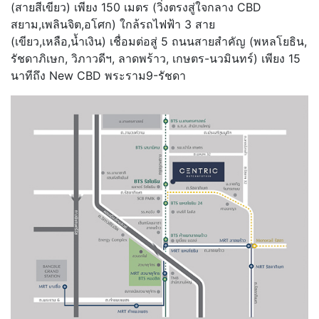
(สายสีเขียว) เพียง 150 เมตร (วิ่งตรงสู่ใจกลาง CBD
สยาม,เพลินจิต,อโศก) ใกล้รถไฟฟ้า 3 สาย
(เขียว,เหลือ,น้ำเงิน) เชื่อมต่อสู่ 5 ถนนสายสำคัญ (พหลโยธิน,
รัชดาภิเษก, วิภาวดีฯ, ลาดพร้าว, เกษตร-นวมินทร์) เพียง 15
นาทีถึง New CBD พระราม9-รัชดา