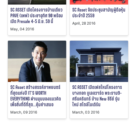
SC ASSET เปิดโครงการบ้านเดียว
SC Asset จัดประชุมสามัญผู้ถือหุ้น
PAVE (เพฟ) ประชาอุทิศ 90 พร้อม
ประจำปี 2559
เปิด Presale 4-5 มิ.ย. 59 นี้
April, 28 2016
May, 04 2016
SC Asset สร้างสรรค์ภาพยนตร์
SC ASSET เปิดเฟสใหม่โครงการ
ที่สุดแห่งปี IT’S WORTH
บางกอก บูเลอวาร์ด พระราม9-
EVERYTHING ผ่านมุมมองแนวคิด
ศรีนครินทร์ บ้าน New ซีรีย์ รุ่น
เพื่อสิ่งที่ดีที่สุด…คุ้มค่าเสมอ
ใหม่ สไตล์โมเดิร์น
March, 09 2016
March, 03 2016