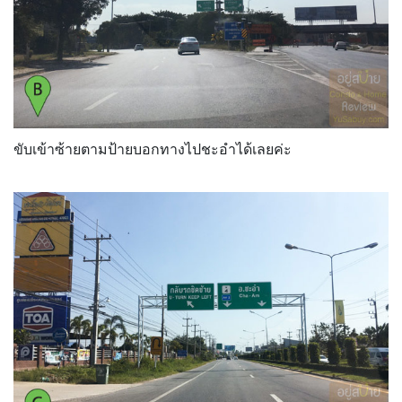
ขับเข้าซ้ายตามป้ายบอกทางไปชะอำได้เลยค่ะ