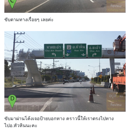
ขับตามทางเรื่อยๆ เลยค่ะ
ขับมาผ่านโค้งเจอป้ายบอกทาง คราวนี้ให้เราตรงไปทาง
ไปอ.หัวหินนะคะ