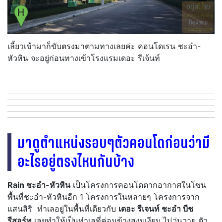
เลี้ยวเข้ามาก็ขับตรงมาตามทางเลยค่ะ คอนโดเรน ชะอำ-
หัวหิน จะอยู่ก่อนทางเข้าโรงแรมเดอะ รีเจ้นท์
มาดูตำแหน่งรอบๆตัวคอนโดก่อนว่ามี
อะไรอยู่ตรงไหนกันบ้าง
Rain ชะอำ-หัวหิน
เป็นโครงการคอนโดตากอากาศในโซน
พื้นที่ชะอำ-หัวหินอีก 1 โครงการในหลายๆ โครงการจาก
แสนสิริ ทำเลอยู่ในพื้นที่เดียวกับ
เดอะ รีเจนท์ ชะอำ บีช
รีสอร์ท
เลยทำให้เป็นทำเลที่ค่อนข้างสงบเงียบ ไม่วุ่นวาย ตัว