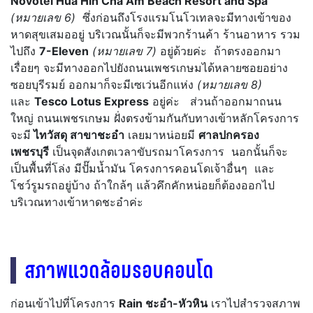
Novotel Hua Hin Cha Am Beach Resort and Spa
(หมายเลข 6)
ซึ่งก่อนถึงโรงแรมโนโวเทลจะมีทางเข้าของ
หาดสุขเสมออยู่ บริเวณนั้นก็จะมีพวกร้านค้า ร้านอาหาร รวม
ไปถึง
7-Eleven
(หมายเลข 7)
อยู่ด้วยค่ะ ถ้าตรงออกมา
เรื่อยๆ จะมีทางออกไปยังถนนเพชรเกษมได้หลายซอยอย่าง
ซอยบุรีรมย์ ออกมาก็จะมีเซเว่นอีกแห่ง
(หมายเลข 8)
และ
Tesco Lotus Express
อยู่ค่ะ ส่วนถ้าออกมาถนน
ใหญ่ ถนนเพชรเกษม ฝั่งตรงข้ามกันกับทางเข้าหลักโครงการ
จะมี
ไทวัสดุ สาขาชะอำ
เลยมาหน่อยมี
ศาลปกครอง
เพชรบุรี
เป็นจุดสังเกตเวลาขับรถมาโครงการ นอกนั้นก็จะ
เป็นพื้นที่โล่ง มีปั๊มน้ำมัน โครงการคอนโดเจ้าอื่นๆ และ
โชว์รูมรถอยู่บ้าง ถ้าใกล้ๆ แล้วคึกคักหน่อยก็ต้องออกไป
บริเวณทางเข้าหาดชะอำค่ะ
สภาพแวดล้อมรอบคอนโด
ก่อนเข้าไปที่โครงการ
Rain ชะอำ-หัวหิน
เราไปสำรวจสภาพ