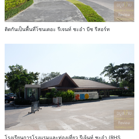
ติดกันเป็นพื้นที่โซนเดอะ รีเจนท์ ชะอำ บีช รีสอร์ท
โรงเรียนการโรงแรมและท่องเที่ยว รีเจ้นท์ ชะอำ (RHS