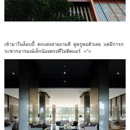
เข้ามาในล็อบบี้ ตกแต่งสวยงามดี ดูหรูพอตัวเลย แต่มีการก
ระชากอารมณ์เล็กน้อยตรงที่ไม่ติดแอร์ =”=