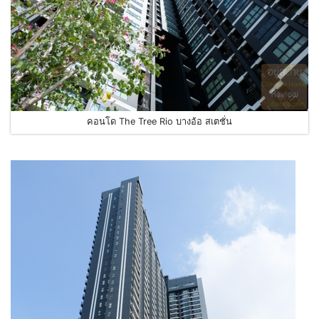
คอนโด The Tree Rio บางอ้อ สเตชั่น