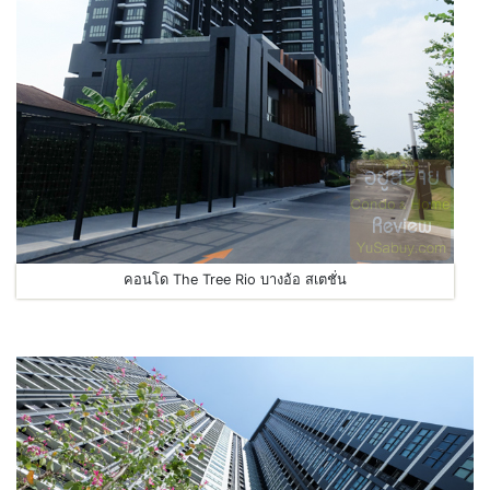
คอนโด The Tree Rio บางอ้อ สเตชั่น