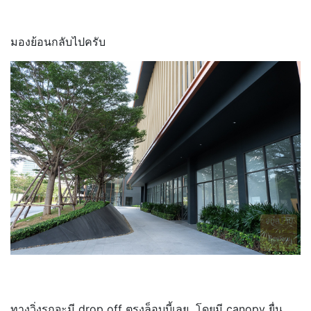
มองย้อนกลับไปครับ
ทางวิ่งรถจะมี drop off ตรงล็อบบี้เลย โดยมี canopy ยื่น