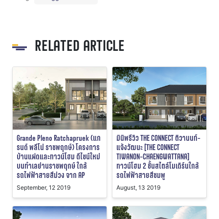
RELATED ARTICLE
Grande Pleno Ratchapruek (แก
มินิพรีวิว THE CONNECT ติวานนท์-
รนด์ พลีโน่ ราชพฤกษ์) โครงการ
แจ้งวัฒนะ [THE CONNECT
บ้านแฝดและทาวน์โฮม ดีไซน์ใหม่
TIWANON-CHAENGWATTANA]
บนทำเลย่านราชพฤกษ์ ใกล้
ทาวน์โฮม 2 ชั้นสไตล์โมเดิร์นใกล้
รถไฟฟ้าสายสีม่วง จาก AP
รถไฟฟ้าสายสีชมพู
September, 12 2019
August, 13 2019