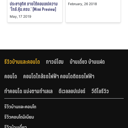
ประชาอุทิศ ภายใต้คอนเซปความ
February, 26 2018
‘ใกล้.คุ้ม.ครบ.’ [Mimi Preview]
May, 17 2019
รีวิวบ้านและคอนโด
ทาวน์โฮม
บ้านเดี่ยว บ้านแฝด
คอนโด
คอนโดใกล้รถไฟฟ้า คอนโดติดรถไฟฟ้า
ทำคอนโด แบ่งตามทำเลเล
ดีเวลลอปเปอร์
วีดีโอรีวิว
รีวิวบ้านและคอนโด
รีวิวคอนโดมิเนียม
รีวิวบ้านเดี่ยว