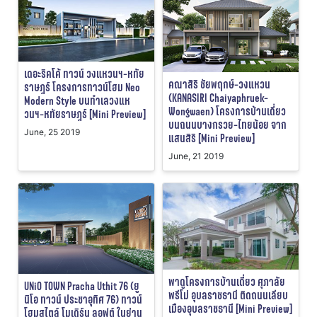
เดอะริคโค้ ทาวน์ วงแหวนฯ-หทัย
คณาสิริ ชัยพฤกษ์-วงแหวน
ราษฎร์ โครงการทาวน์โฮม Neo
(KANASIRI Chaiyaphruek-
Modern Style บนทำเลวงแห
Wongwaen) โครงการบ้านเดี่ยว
วนฯ-หทัยราษฎร์ [Mini Preview]
บนถนนบางกรวย-ไทยน้อย จาก
June, 25 2019
แสนสิริ [Mini Preview]
June, 21 2019
พาดูโครงการบ้านเดี่ยว ศุภาลัย
UNiO TOWN Pracha Uthit 76 (ยู
พรีโม่ อุบลราชธานี ติดถนนเลียบ
นิโอ ทาวน์ ประชาอุทิศ 76) ทาวน์
เมืองอุบลราชธานี [Mini Preview]
โฮมสไตล์ โมเดิร์น ลอฟต์ ในย่าน