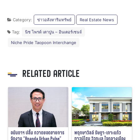
Category:
ข่าวอสังหาริมทรัพย์
Real Estate News
Tag:
นิช ไพรด์ เตาปูน – อินเตอร์เชนจ์
Niche Pride Taopoon Interchange
RELATED ARTICLE
อนันดาฯ ปลื้ม กวาดยอดขายการ
พฤกษาวิลล์ รัษฎา-เกาะแก้ว
จัดงาน “Ananda Urban Pulse”
ทาวน์โฮม วิวทะเล ใจกลางเมือง