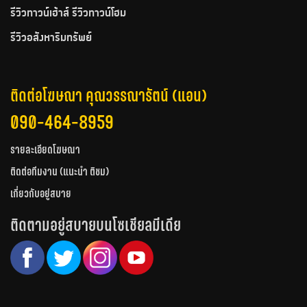
รีวิวทาวน์เฮ้าส์ รีวิวทาวน์โฮม
รีวิวอสังหาริมทรัพย์
ติดต่อโฆษณา คุณวรรณารัตน์ (แอน)
090-464-8959
รายละเอียดโฆษณา
ติดต่อทีมงาน (แนะนำ ติชม)
เกี่ยวกับอยู่สบาย
ติดตามอยู่สบายบนโซเชียลมีเดีย