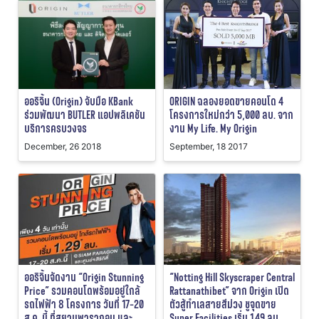
ออริจิ้น (Origin) จับมือ KBank
ORIGIN ฉลองยอดขายคอนโด 4
ร่วมพัฒนา BUTLER แอปพลิเคชัน
โครงการใหม่กว่า 5,000 ลบ. จาก
บริการครบวงจร
งาน My Life. My Origin
December, 26 2018
September, 18 2017
ออริจิ้นจัดงาน “Origin Stunning
“Notting Hill Skyscraper Central
Price” รวมคอนโดพร้อมอยู่ใกล้
Rattanathibet” จาก Origin เปิด
รถไฟฟ้า 8 โครงการ วันที่ 17-20
ตัวสู้ทำเลสายสีม่วง ชูจุดขาย
ส.ค. นี้ ที่สยามพารากอน และ
Super Facilities เริ่ม 1.49 ลบ.